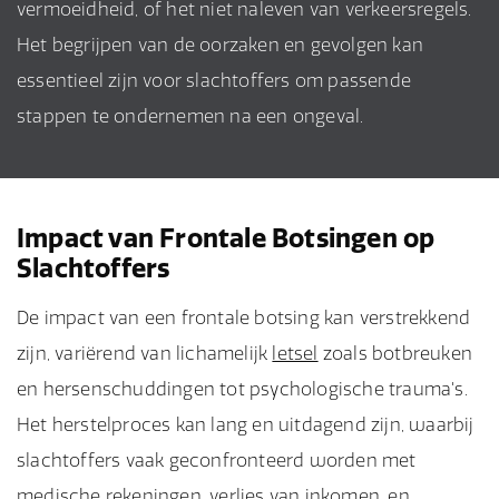
vermoeidheid, of het niet naleven van verkeersregels.
Het begrijpen van de oorzaken en gevolgen kan
essentieel zijn voor slachtoffers om passende
stappen te ondernemen na een ongeval.
Impact van Frontale Botsingen op
Slachtoffers
De impact van een frontale botsing kan verstrekkend
zijn, variërend van lichamelijk
letsel
zoals botbreuken
en hersenschuddingen tot psychologische trauma's.
Het herstelproces kan lang en uitdagend zijn, waarbij
slachtoffers vaak geconfronteerd worden met
medische rekeningen, verlies van inkomen, en