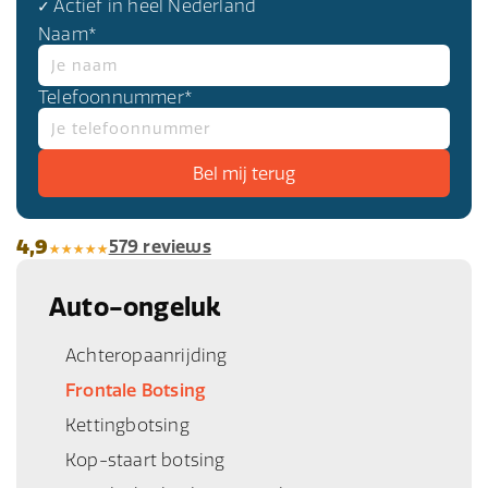
✓ Actief in heel Nederland
Naam*
Telefoonnummer*
4,9
579 reviews
Auto-ongeluk
Achteropaanrijding
Frontale Botsing
Kettingbotsing
Kop-staart botsing