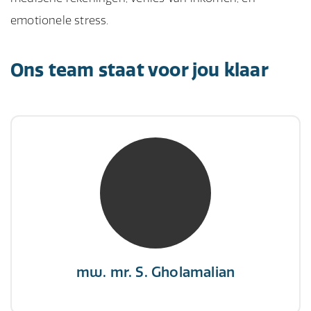
emotionele stress.
Ons team staat voor jou klaar
mw. mr. S. Gholamalian
NIVRE Register-Expert
“Als je de richting van de wind niet kunt
veranderen, verander dan de stand van je
zeilen.”
mw. mr. S. Gholamalian