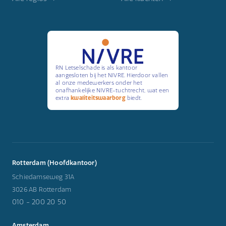
RN Letselschade is als kantoor
aangesloten bij het NIVRE. Hierdoor vallen
al onze medewerkers onder het
onafhankelijke NIVRE-tuchtrecht, wat een
extra
kwaliteitswaarborg
biedt.
Rotterdam (Hoofdkantoor)
Schiedamseweg 31A
3026 AB Rotterdam
010 - 200 20 50
Amsterdam