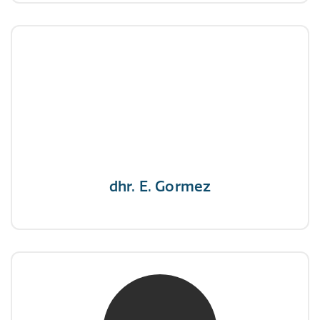
dhr. E. Gormez
NIVRE Register-Expert
"Een opgever wint nooit en een winnaar geeft
nooit op"
dhr. E. Gormez
mw. mr. H.A. de Jongh
NIVRE Register-Expert