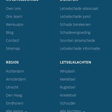
Over ons
Letselschade advocaat
Ons team
Letselschade jurist
Werkwijze
Schade berekenen
Blog
Schadevergoeding
Contact
Soorten letselschade
Sitemap
Letselschade informatie
REGIOS
LETSELKLACHTEN
Rotterdam
Whiplash
Amsterdam
Nekletsel
Utrecht
Rugletsel
Den Haag
Knieletsel
Eindhoven
Schouder
Alle regios →
Alle klachten →