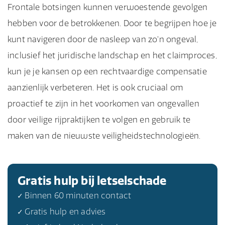
te winnen om ervoor te zorgen dat je claim
verwondingen, snijwonden en schaafwonden,
Frontale botsingen kunnen verwoestende gevolgen
de schade, en de omgeving. Noteer de
verminderd worden op basis van je aandeel in
binnen de gestelde termijn valt en je rechten
traumatisch hersenletsel, en ruggenmergletsels.
hebben voor de betrokkenen. Door te begrijpen hoe je
contactgegevens van getuigen en de andere
de schuld. Het bepalen van de schuldverdeling
beschermd zijn.
De ernst van deze verwondingen kan variëren
kunt navigeren door de nasleep van zo'n ongeval,
betrokken bestuurder. Het is ook aan te raden
kan complex zijn en hangt af van de specifieke
van mild tot levensbedreigend. Het is belangrijk
inclusief het juridische landschap en het claimproces,
om zo snel mogelijk juridisch advies in te
omstandigheden van het ongeval. Een ervaren
om na een frontale botsing onmiddellijk
kun je je kansen op een rechtvaardige compensatie
winnen om je rechten en volgende stappen te
letselschadeadvocaat kan helpen bij het
medische hulp te zoeken, zelfs als je je niet
aanzienlijk verbeteren. Het is ook cruciaal om
begrijpen.
navigeren door deze nuances en ervoor zorgen
meteen gewond voelt, aangezien sommige
proactief te zijn in het voorkomen van ongevallen
dat je een eerlijke compensatie ontvangt.
verwondingen pas na enige tijd symptomen
door veilige rijpraktijken te volgen en gebruik te
kunnen vertonen.
maken van de nieuwste veiligheidstechnologieën.
Gratis hulp bij letselschade
✓ Binnen 60 minuten contact
✓ Gratis hulp en advies