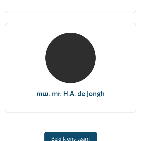
mw. mr. H.A. de Jongh
NIVRE Register-Expert
"There is no elevator to succes, you need to
take the stairs."
mw. mr. H.A. de Jongh
Bekijk ons team