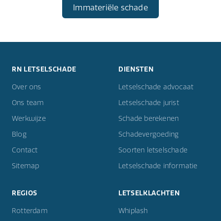
Immateriële schade
RN LETSELSCHADE
DIENSTEN
Over ons
Letselschade advocaat
Ons team
Letselschade jurist
Werkwijze
Schade berekenen
Blog
Schadevergoeding
Contact
Soorten letselschade
Sitemap
Letselschade informatie
REGIOS
LETSELKLACHTEN
Rotterdam
Whiplash