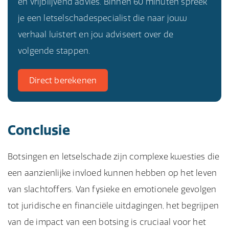
en vrijblijvend advies. Binnen 60 minuten spreek
je een letselschadespecialist die naar jouw
verhaal luistert en jou adviseert over de
volgende stappen.
Direct berekenen
Conclusie
Botsingen en letselschade zijn complexe kwesties die
een aanzienlijke invloed kunnen hebben op het leven
van slachtoffers. Van fysieke en emotionele gevolgen
tot juridische en financiële uitdagingen, het begrijpen
van de impact van een botsing is cruciaal voor het