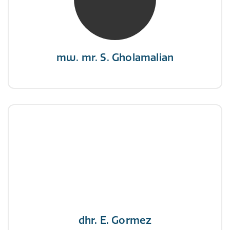
“Als je de richting van de wind niet kunt
veranderen, verander dan de stand van je
zeilen.”
mw. mr. S. Gholamalian
dhr. E. Gormez
NIVRE Register-Expert
"Een opgever wint nooit en een winnaar geeft
nooit op"
dhr. E. Gormez