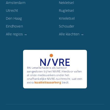
Amsterdam
Nekletsel
Utrecht
Rugletsel
Den Haag
Knieletsel
Eindhoven
Schouder
Alle regios →
Alle klachten →
RN Letselschade is als kantoor
aangesloten bij het NIVRE. Hierdoor vallen
al onze medewerkers onder het
onafhankelijke NIVRE-tuchtrecht, wat een
extra
kwaliteitswaarborg
biedt.