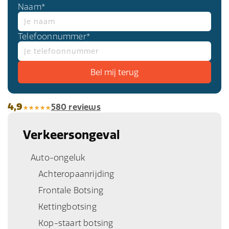
Naam*
advocaat kan u helpen om te bepalen welke
opties voor u beschikbaar zijn.
Telefoonnummer*
4,9
580 reviews
Verkeersongeval
Auto-ongeluk
Achteropaanrijding
Frontale Botsing
Kettingbotsing
Kop-staart botsing