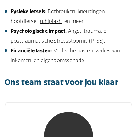
Fysieke letsels:
Botbreuken, kneuzingen,
hoofdletsel,
whiplash
, en meer.
Psychologische impact:
Angst,
trauma
, of
posttraumatische stressstoornis (PTSS).
Financiële lasten:
Medische kosten
, verlies van
inkomen, en eigendomsschade.
Ons team staat voor jou klaar
mw. mr. S. Gholamalian
NIVRE Register-Expert