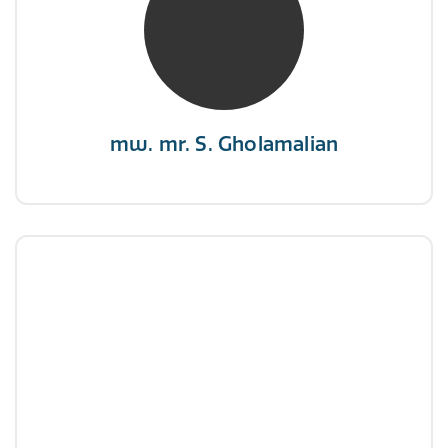
NIVRE Register-Expert
“Als je de richting van de wind niet kunt
veranderen, verander dan de stand van je
zeilen.”
mw. mr. S. Gholamalian
dhr. E. Gormez
NIVRE Register-Expert
"Een opgever wint nooit en een winnaar geeft
nooit op"