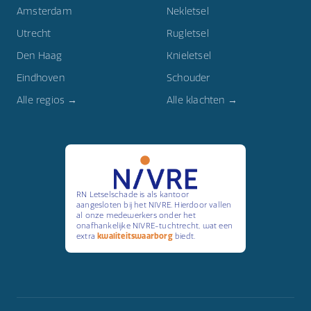
Amsterdam
Nekletsel
Utrecht
Rugletsel
Den Haag
Knieletsel
Eindhoven
Schouder
Alle regios →
Alle klachten →
RN Letselschade is als kantoor
aangesloten bij het NIVRE. Hierdoor vallen
al onze medewerkers onder het
onafhankelijke NIVRE-tuchtrecht, wat een
extra
kwaliteitswaarborg
biedt.