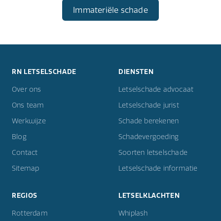
Immateriële schade
RN LETSELSCHADE
DIENSTEN
Over ons
Letselschade advocaat
Ons team
Letselschade jurist
Werkwijze
Schade berekenen
Blog
Schadevergoeding
Contact
Soorten letselschade
Sitemap
Letselschade informatie
REGIOS
LETSELKLACHTEN
Rotterdam
Whiplash