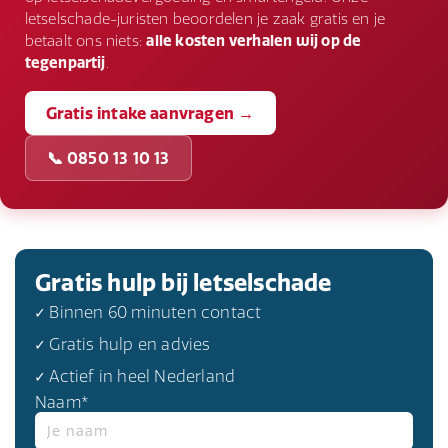
voer voorgeschreven oefeningen uit en maak
uitgaven.
letselschade-juristen beoordelen je zaak gratis en je
eventuele benodigde aanpassingen in uw
betaalt ons niets:
alle kosten verhalen wij op de
tegenpartij
.
dagelijkse leven om verdere schade te
voorkomen.
Gratis intake aanvragen →
📞 0850 13 10 13
Gratis hulp bij letselschade
✓ Binnen 60 minuten contact
✓ Gratis hulp en advies
✓ Actief in heel Nederland
Naam*