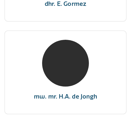
dhr. E. Gormez
mw. mr. H.A. de Jongh
NIVRE Register-Expert
"There is no elevator to succes, you need to
take the stairs."
mw. mr. H.A. de Jongh