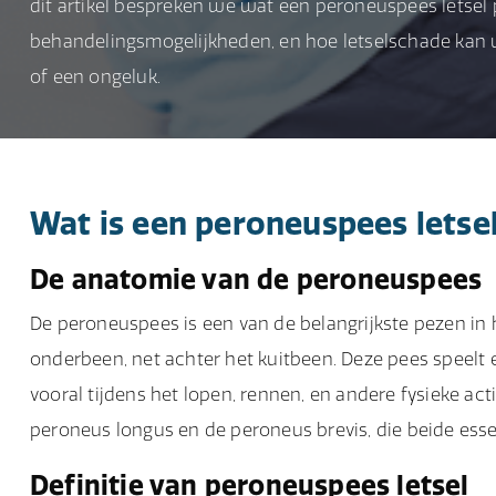
dit artikel bespreken we wat een peroneuspees letsel
behandelingsmogelijkheden, en hoe letselschade kan wo
of een ongeluk.
Wat is een peroneuspees letse
De anatomie van de peroneuspees
De peroneuspees is een van de belangrijkste pezen in 
onderbeen, net achter het kuitbeen. Deze pees speelt ee
vooral tijdens het lopen, rennen, en andere fysieke act
peroneus longus en de peroneus brevis, die beide essen
Definitie van peroneuspees letsel