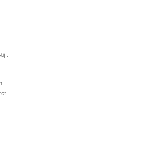
ijl.
n
tot