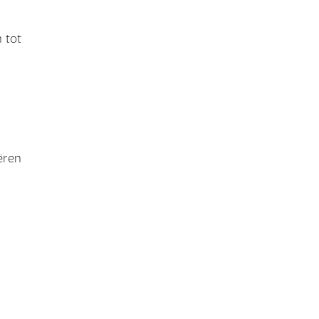
 tot
iëren