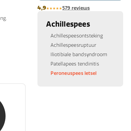
4,9
579 reviews
ing,
Achillespees
Achillespeesontsteking
Achillespeesruptuur
Iliotibiale bandsyndroom
Patellapees tendinitis
Peroneuspees letsel
Jongh
ert
 succes,
tairs."