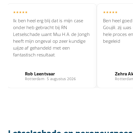
Ik ben heel erg blij dat is mijn case
Ben heel goed
onder heb gebracht bij RN
Goujili, zij wa
Letselschade want Mw H.A. de Jongh
hele proces e
heeft mijn ongeval op zeer kundige
begeleid
wijze af gehandeld met een
fantastisch resultaat.
Rob Leentvaar
Zehra A
Rotterdam · 5 augustus 2026
Rotterdam 