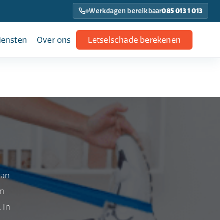
Werkdagen bereikbaar
085 013 1 013
iensten
Over ons
Letselschade berekenen
kan
en
 In