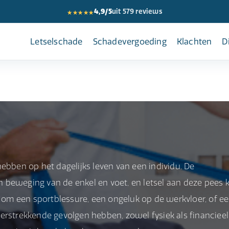
★★★★★
4,9/5
uit 579 reviews
Letselschade
Schadevergoeding
Klachten
D
ebben op het dagelijks leven van een individu. De
 en beweging van de enkel en voet, en letsel aan deze pees 
t om een sportblessure, een ongeluk op de werkvloer, of e
erstrekkende gevolgen hebben, zowel fysiek als financieel.