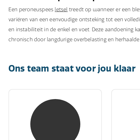
Een peroneuspees
letsel
treedt op wanneer er een ble
variëren van een eenvoudige ontsteking tot een volledig
en instabiliteit in de enkel en voet. Deze aandoening k
chronisch door langdurige overbelasting en herhaalde 
Ons team staat voor jou klaar
mw. mr. S. Gholamalian
d
NIVRE Register-Expert
NIV
“Als je de richting van de wind
"Een op
niet kunt veranderen, verander
winn