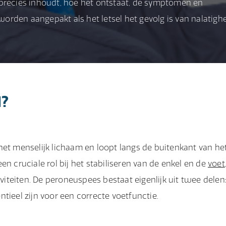
 precies inhoudt, hoe het ontstaat, de symptomen en
rden aangepakt als het letsel het gevolg is van nalatigh
l?
het menselijk lichaam en loopt langs de buitenkant van he
n cruciale rol bij het stabiliseren van de enkel en de
voet
iviteiten. De peroneuspees bestaat eigenlijk uit twee delen
tieel zijn voor een correcte voetfunctie.