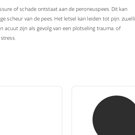
ssure of schade ontstaat aan de peroneuspees. Dit kan
e scheur van de pees. Het letsel kan leiden tot pijn, zwell
an acuut zijn als gevolg van een plotseling trauma, of
stress.
hr. E. Gormez
mw. mr. H.A. de 
RE Register-Expert
NIVRE Register-Exp
gever wint nooit en een
"There is no elevator to
aar geeft nooit op"
you need to take the s