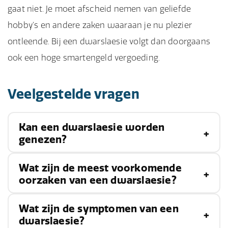
gaat niet. Je moet afscheid nemen van geliefde
hobby’s en andere zaken waaraan je nu plezier
ontleende. Bij een dwarslaesie volgt dan doorgaans
ook een hoge smartengeld vergoeding.
Veelgestelde vragen
Kan een dwarslaesie worden
genezen?
Wat zijn de meest voorkomende
Helaas is er momenteel geen genezing voor een
oorzaken van een dwarslaesie?
dwarslaesie. Behandelingen zijn gericht op het
maximaliseren van de functie van het getroffen
Wat zijn de symptomen van een
De meest voorkomende
oorzaken
van een
gebied en het voorkomen van verdere schade
dwarslaesie?
dwarslaesie zijn traumatisch letsel als gevolg