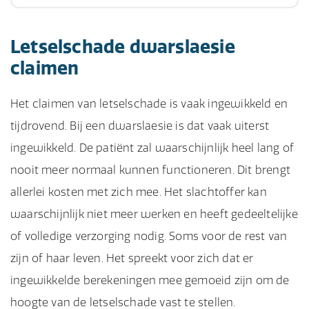
aan het ruggenmerg.
van een auto-ongeluk, sportblessures of een
De symptomen van een dwarslaesie kunnen
Letselschade dwarslaesie
val. Niet-traumatisch letsel, zoals een infectie,
variëren afhankelijk van de ernst van de
claimen
tumor of beroerte, kan ook een dwarslaesie
blessure en de locatie van het ruggenmerg.
veroorzaken.
Veelvoorkomende symptomen zijn verlamming
Het claimen van letselschade is vaak ingewikkeld en
of verlies van gevoel in de ledematen,
tijdrovend. Bij een dwarslaesie is dat vaak uiterst
problemen met de blaas- en darmfunctie,
ingewikkeld. De patiënt zal waarschijnlijk heel lang of
ademhalingsproblemen, problemen met de
nooit meer normaal kunnen functioneren. Dit brengt
seksuele functie en pijn of gevoeligheid in het
allerlei kosten met zich mee. Het slachtoffer kan
getroffen gebied.
waarschijnlijk niet meer werken en heeft gedeeltelijke
of volledige verzorging nodig. Soms voor de rest van
zijn of haar leven. Het spreekt voor zich dat er
ingewikkelde berekeningen mee gemoeid zijn om de
hoogte van de letselschade vast te stellen.