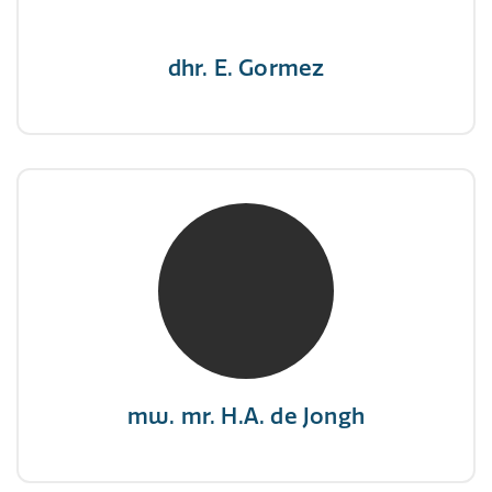
dhr. E. Gormez
mw. mr. H.A. de Jongh
NIVRE Register-Expert
"There is no elevator to succes, you need to
take the stairs."
mw. mr. H.A. de Jongh