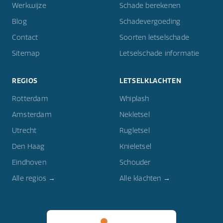
Werkwijze
Schade berekenen
Blog
Schadevergoeding
Contact
Soorten letselschade
Sitemap
Letselschade informatie
REGIOS
LETSELKLACHTEN
Rotterdam
Whiplash
Amsterdam
Nekletsel
Utrecht
Rugletsel
Den Haag
Knieletsel
Eindhoven
Schouder
Alle regios →
Alle klachten →