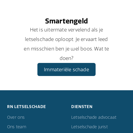
Smartengeld
Het is uitermate vervelend als je
letselschade oploopt. Je ervaart leed
en misschien ben je wel boos. Wat te
doen?
Immateriële schade
RN LETSELSCHADE
DIENSTEN
Over ons
Letselschade advocaat
Ons team
Letselschade jurist