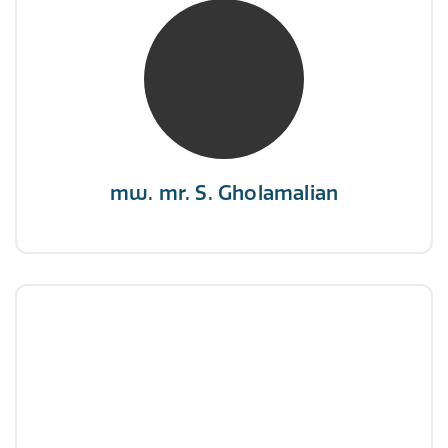
mw. mr. S. Gholamalian
NIVRE Register-Expert
“Als je de richting van de wind niet kunt
veranderen, verander dan de stand van je
zeilen.”
mw. mr. S. Gholamalian
dhr. E. Gormez
NIVRE Register-Expert
"Een opgever wint nooit en een winnaar geeft
nooit op"