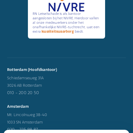
RN Letselschade is als kantoor
aangesloten bij het NIVRE. Hierdoor vallen
al onze medewerkers onder het
onafhankelijke NIVRE-tuchtrecht, wat een
extra
kwaliteitswaarborg
biedt.
Rotterdam (Hoofdkantoor)
Schiedamseweg 31A
3026 AB Rotterdam
010 - 200 20 50
Amsterdam
Mt. Lincolnweg 38-40
1033 SN Amsterdam
020 - 225 98 87