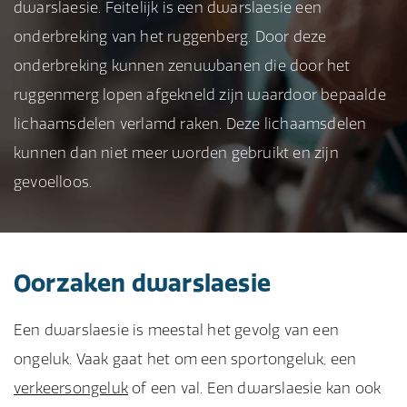
dwarslaesie. Feitelijk is een dwarslaesie een
onderbreking van het ruggenberg. Door deze
onderbreking kunnen zenuwbanen die door het
ruggenmerg lopen afgekneld zijn waardoor bepaalde
lichaamsdelen verlamd raken. Deze lichaamsdelen
kunnen dan niet meer worden gebruikt en zijn
gevoelloos.
Oorzaken dwarslaesie
Een dwarslaesie is meestal het gevolg van een
ongeluk. Vaak gaat het om een sportongeluk, een
verkeersongeluk
of een val. Een dwarslaesie kan ook