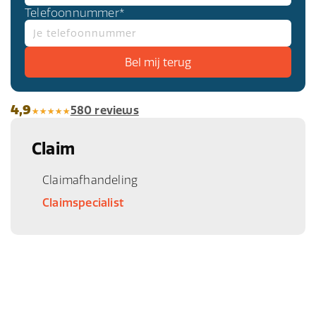
Telefoonnummer*
om ervoor te zorgen dat je de juiste vergoeding
krijgt.
4,9
580 reviews
Claim
Claimafhandeling
Claimspecialist