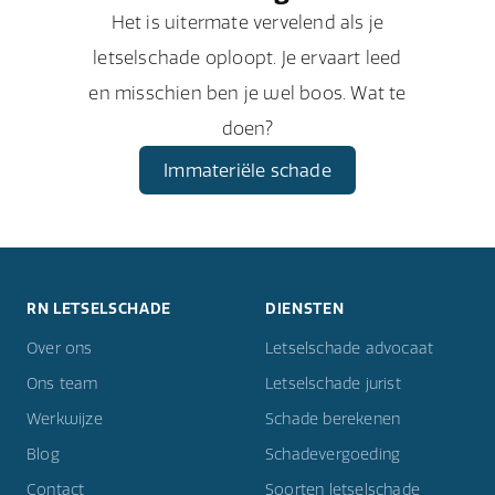
Het is uitermate vervelend als je
letselschade oploopt. Je ervaart leed
en misschien ben je wel boos. Wat te
doen?
Immateriële schade
RN LETSELSCHADE
DIENSTEN
Over ons
Letselschade advocaat
Ons team
Letselschade jurist
Werkwijze
Schade berekenen
Blog
Schadevergoeding
Contact
Soorten letselschade