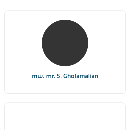
mw. mr. S. Gholamalian
NIVRE Register-Expert
“Als je de richting van de wind niet kunt
veranderen, verander dan de stand van je
zeilen.”
mw. mr. S. Gholamalian
dhr. E. Gormez
NIVRE Register-Expert