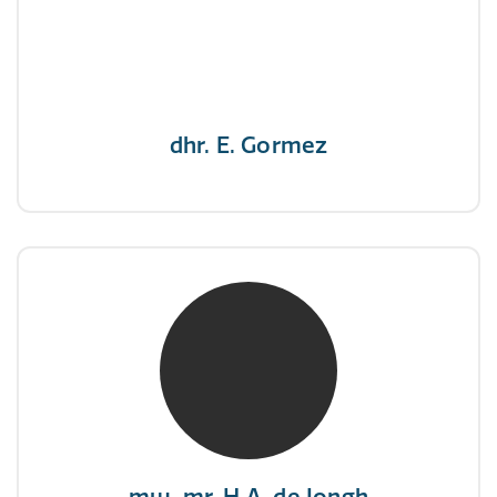
"Een opgever wint nooit en een winnaar geeft
nooit op"
dhr. E. Gormez
mw. mr. H.A. de Jongh
NIVRE Register-Expert
"There is no elevator to succes, you need to
take the stairs."
mw. mr. H.A. de Jongh