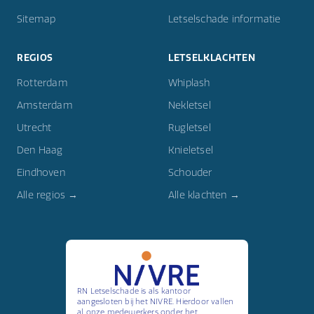
Sitemap
Letselschade informatie
REGIOS
LETSELKLACHTEN
Rotterdam
Whiplash
Amsterdam
Nekletsel
Utrecht
Rugletsel
Den Haag
Knieletsel
Eindhoven
Schouder
Alle regios →
Alle klachten →
RN Letselschade is als kantoor
aangesloten bij het NIVRE. Hierdoor vallen
al onze medewerkers onder het