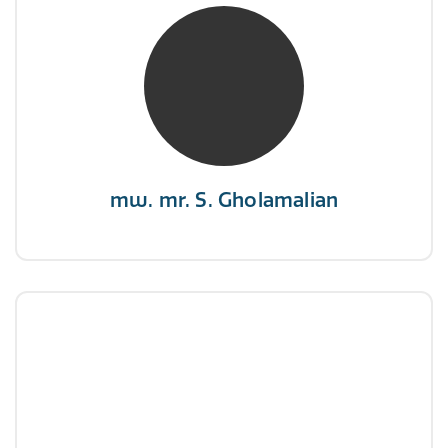
mw. mr. S. Gholamalian
NIVRE Register-Expert
“Als je de richting van de wind niet kunt
veranderen, verander dan de stand van je
zeilen.”
mw. mr. S. Gholamalian
dhr. E. Gormez
NIVRE Register-Expert
"Een opgever wint nooit en een winnaar geeft
nooit op"