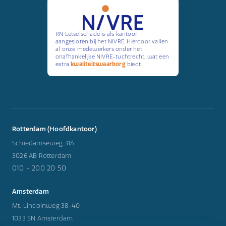
RN Letselschade is als kantoor
aangesloten bij het NIVRE. Hierdoor vallen
al onze medewerkers onder het
onafhankelijke NIVRE-tuchtrecht, wat een
extra
kwaliteitswaarborg
biedt.
Rotterdam (Hoofdkantoor)
Schiedamseweg 31A
3026 AB Rotterdam
010 - 200 20 50
Amsterdam
Mt. Lincolnweg 38-40
1033 SN Amsterdam