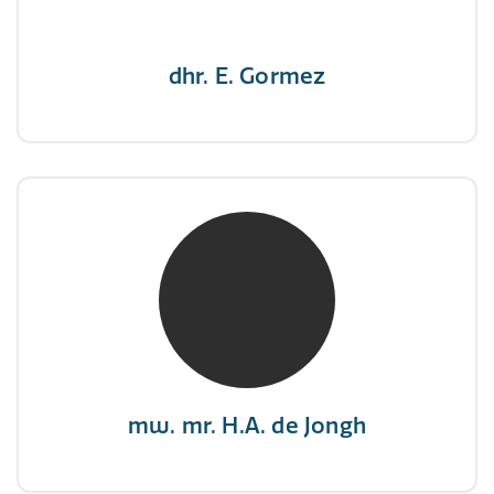
dhr. E. Gormez
mw. mr. H.A. de Jongh
NIVRE Register-Expert
"There is no elevator to succes, you need to
take the stairs."
mw. mr. H.A. de Jongh