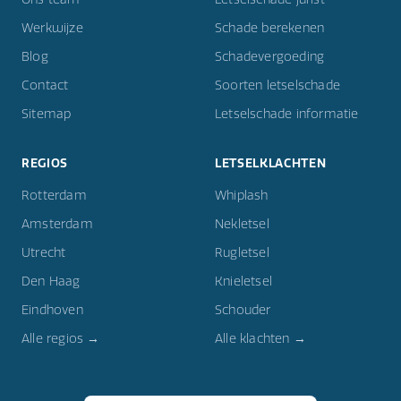
Werkwijze
Schade berekenen
Blog
Schadevergoeding
Contact
Soorten letselschade
Sitemap
Letselschade informatie
REGIOS
LETSELKLACHTEN
Rotterdam
Whiplash
Amsterdam
Nekletsel
Utrecht
Rugletsel
Den Haag
Knieletsel
Eindhoven
Schouder
Alle regios →
Alle klachten →