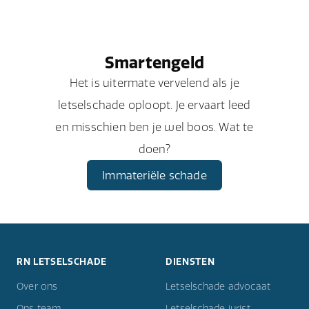
Smartengeld
Het is uitermate vervelend als je
letselschade oploopt. Je ervaart leed
en misschien ben je wel boos. Wat te
doen?
Immateriële schade
RN LETSELSCHADE
DIENSTEN
Over ons
Letselschade advocaat
Ons team
Letselschade jurist