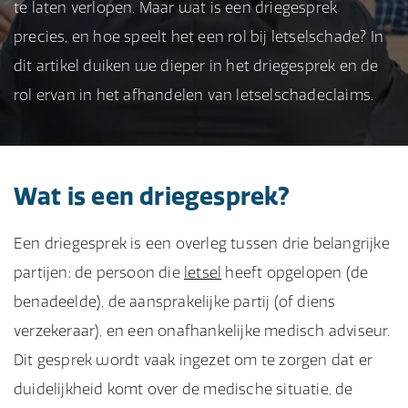
te laten verlopen. Maar wat is een driegesprek
precies, en hoe speelt het een rol bij letselschade? In
dit artikel duiken we dieper in het driegesprek en de
rol ervan in het afhandelen van letselschadeclaims.
Wat is een driegesprek?
Een driegesprek is een overleg tussen drie belangrijke
partijen: de persoon die
letsel
heeft opgelopen (de
benadeelde), de aansprakelijke partij (of diens
verzekeraar), en een onafhankelijke medisch adviseur.
Dit gesprek wordt vaak ingezet om te zorgen dat er
duidelijkheid komt over de medische situatie, de