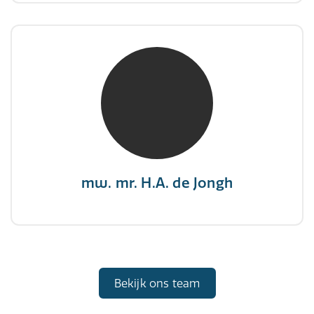
mw. mr. H.A. de Jongh
NIVRE Register-Expert
"There is no elevator to succes, you need to
take the stairs."
mw. mr. H.A. de Jongh
Bekijk ons team