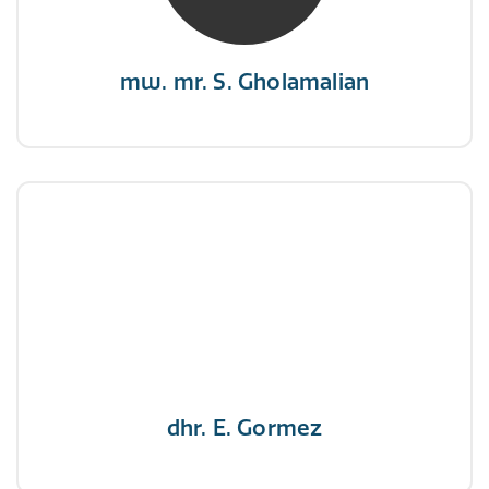
zeilen.”
mw. mr. S. Gholamalian
dhr. E. Gormez
NIVRE Register-Expert
"Een opgever wint nooit en een winnaar geeft
nooit op"
dhr. E. Gormez