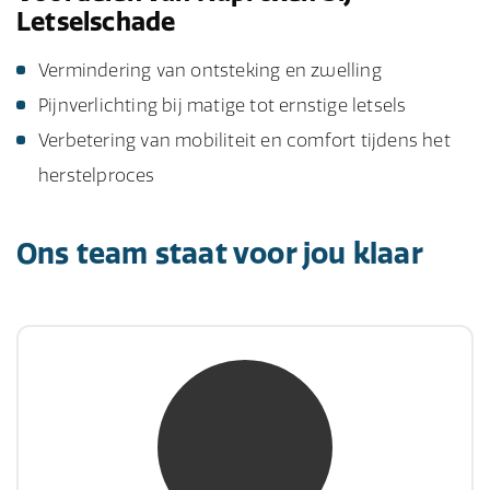
Letselschade
Vermindering van ontsteking en zwelling
Pijnverlichting bij matige tot ernstige letsels
Verbetering van mobiliteit en comfort tijdens het
herstelproces
Ons team staat voor jou klaar
mw. mr. S. Gholamalian
NIVRE Register-Expert
“Als je de richting van de wind niet kunt
veranderen, verander dan de stand van je