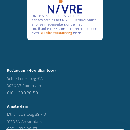
RN Letselschade is als kantoor
aangesloten bij het NIVRE. Hierdoor vallen
al onze medewerkers onder het
onafhankelijke NIVRE-tuchtrecht, wat een
extra
kwaliteitswaarborg
biedt.
Rotterdam (Hoofdkantoor)
Schiedamseweg 31A
3026 AB Rotterdam
010 - 200 20 50
Amsterdam
Mt. Lincolnweg 38-40
1033 SN Amsterdam
020 - 225 98 87