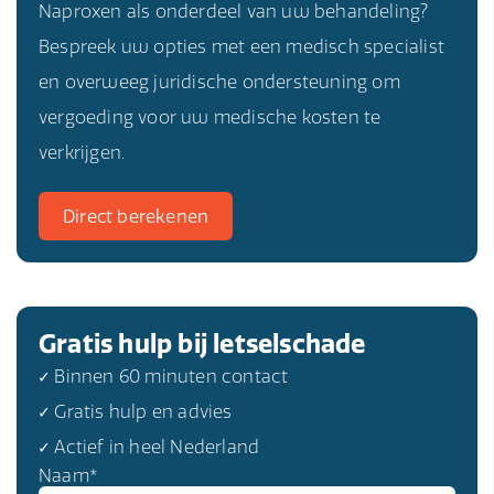
Naproxen als onderdeel van uw behandeling?
factoren, zoals de dosering, de ernst van de pijn
Bespreek uw opties met een medisch specialist
of ontsteking, en individuele reacties op het
en overweeg juridische ondersteuning om
medicijn. Voor specifieke adviezen over het
vergoeding voor uw medische kosten te
gebruik van Naproxen in uw situatie, is het
verkrijgen.
belangrijk om direct met een
gezondheidszorgprofessional te overleggen.
Direct berekenen
Gratis hulp bij letselschade
✓ Binnen 60 minuten contact
✓ Gratis hulp en advies
✓ Actief in heel Nederland
Naam*