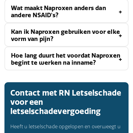
Wat maakt Naproxen anders dan
andere NSAID's?
Kan ik Naproxen gebruiken voor elke
Naproxen heeft een langere werkingsduur, wat
vorm van pijn?
het een voorkeursoptie maakt voor langdurige
pijnverlichting.
Hoe lang duurt het voordat Naproxen
Naproxen is het meest effectief voor
begint te werken na inname?
ontstekingsgerelateerde pijn. Het is belangrijk
om een arts te raadplegen voor gebruik bij
Naproxen begint over het algemeen binnen één
andere soorten pijn.
uur na inname pijnverlichting te bieden, maar
Contact met RN Letselschade
het kan tot drie dagen duren voordat de
voor een
volledige ontstekingsremmende effecten
letselschadevergoeding
merkbaar zijn. De snelheid en effectiviteit
Heeft u letselschade opgelopen en overweegt u
kunnen variëren afhankelijk van verschillende