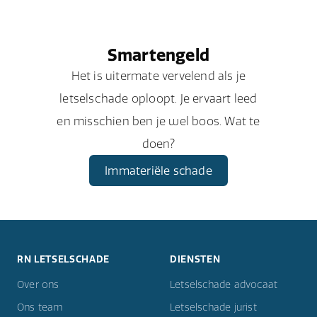
Smartengeld
Het is uitermate vervelend als je
letselschade oploopt. Je ervaart leed
en misschien ben je wel boos. Wat te
doen?
Immateriële schade
RN LETSELSCHADE
DIENSTEN
Over ons
Letselschade advocaat
Ons team
Letselschade jurist