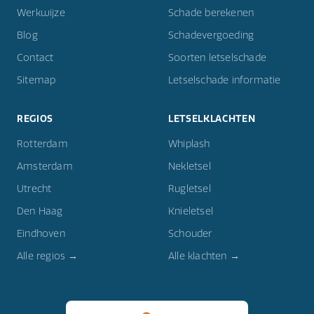
Werkwijze
Schade berekenen
Blog
Schadevergoeding
Contact
Soorten letselschade
Sitemap
Letselschade informatie
REGIOS
LETSELKLACHTEN
Rotterdam
Whiplash
Amsterdam
Nekletsel
Utrecht
Rugletsel
Den Haag
Knieletsel
Eindhoven
Schouder
Alle regios →
Alle klachten →