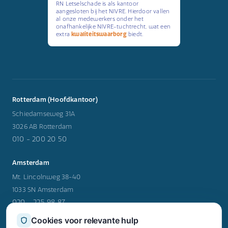
RN Letselschade is als kantoor
aangesloten bij het NIVRE. Hierdoor vallen
al onze medewerkers onder het
onafhankelijke NIVRE-tuchtrecht, wat een
extra
kwaliteitswaarborg
biedt.
Rotterdam (Hoofdkantoor)
Schiedamseweg 31A
3026 AB Rotterdam
010 - 200 20 50
Amsterdam
Mt. Lincolnweg 38-40
1033 SN Amsterdam
020 - 225 98 87
Cookies voor relevante hulp
Utrecht