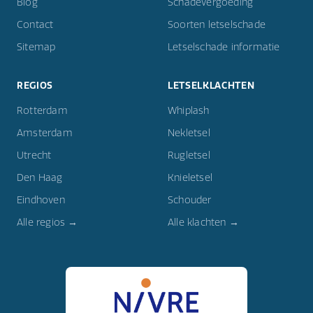
Blog
Schadevergoeding
Contact
Soorten letselschade
Sitemap
Letselschade informatie
REGIOS
LETSELKLACHTEN
Rotterdam
Whiplash
Amsterdam
Nekletsel
Utrecht
Rugletsel
Den Haag
Knieletsel
Eindhoven
Schouder
Alle regios →
Alle klachten →