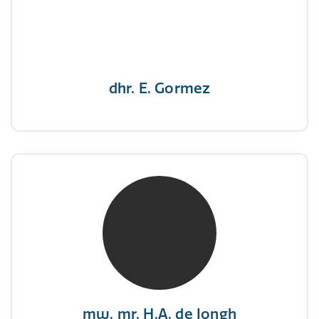
"Een opgever wint nooit en een winnaar geeft
nooit op"
dhr. E. Gormez
mw. mr. H.A. de Jongh
NIVRE Register-Expert
"There is no elevator to succes, you need to
take the stairs."
mw. mr. H.A. de Jongh