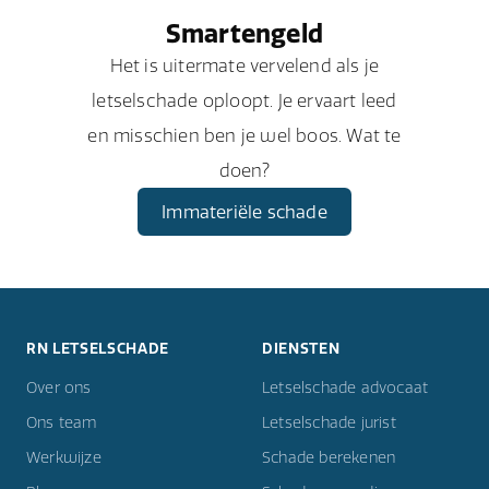
Smartengeld
Het is uitermate vervelend als je
letselschade oploopt. Je ervaart leed
en misschien ben je wel boos. Wat te
doen?
Immateriële schade
RN LETSELSCHADE
DIENSTEN
Over ons
Letselschade advocaat
Ons team
Letselschade jurist
Werkwijze
Schade berekenen