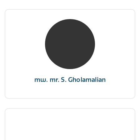
mw. mr. S. Gholamalian
NIVRE Register-Expert
“Als je de richting van de wind niet kunt
veranderen, verander dan de stand van je
zeilen.”
mw. mr. S. Gholamalian
dhr. E. Gormez
NIVRE Register-Expert