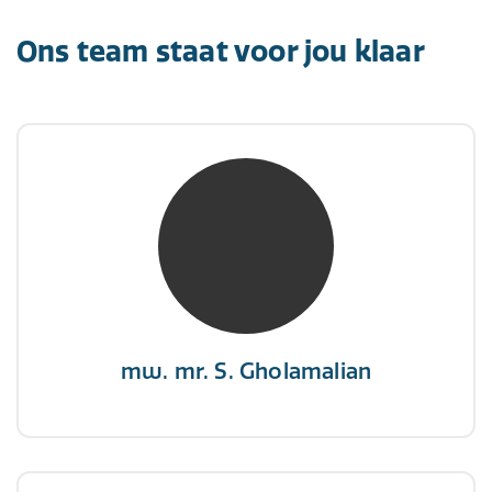
Ons team staat voor jou klaar
mw. mr. S. Gholamalian
NIVRE Register-Expert
“Als je de richting van de wind niet kunt
veranderen, verander dan de stand van je
zeilen.”
mw. mr. S. Gholamalian