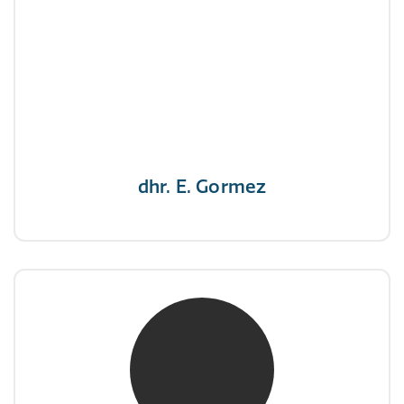
dhr. E. Gormez
NIVRE Register-Expert
"Een opgever wint nooit en een winnaar geeft
nooit op"
dhr. E. Gormez
mw. mr. H.A. de Jongh
NIVRE Register-Expert
"There is no elevator to succes, you need to
take the stairs."