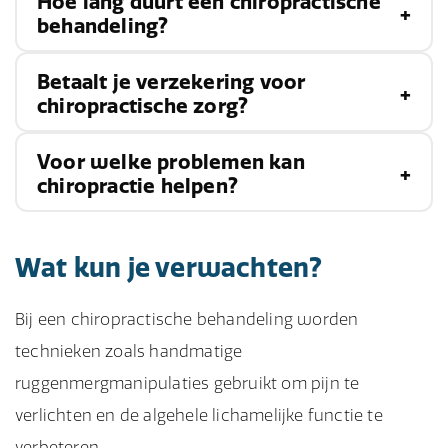
Hoe lang duurt een chiropractische
Ja, het is een veilige behandelmethode, mits
behandeling?
uitgevoerd door een ervaren en gekwalificeerde
chiropractor.
Betaalt je verzekering voor
Dat hangt af van hoe erg je gewond bent en
chiropractische zorg?
wat je nodig hebt.
Voor welke problemen kan
Dat verschilt per
verzekering
. Kijk even in je
chiropractie helpen?
polisvoorwaarden.
Chiropractie kan helpen bij problemen met je
Wat kun je verwachten?
rug, nek, hoofd,
schouders
en spieren. Mensen
zoeken ook chiropractische hulp voor
Bij een chiropractische behandeling worden
aandoeningen zoals hernia's, ischias en artritis.
technieken zoals handmatige
De chiropractor gebruikt verschillende
ruggenmergmanipulaties gebruikt om pijn te
technieken om deze problemen te verlichten.
verlichten en de algehele lichamelijke functie te
verbeteren.