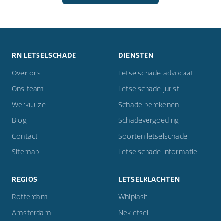
RN LETSELSCHADE
DIENSTEN
Over ons
Letselschade advocaat
Ons team
Letselschade jurist
Werkwijze
Schade berekenen
Blog
Schadevergoeding
Contact
Soorten letselschade
Sitemap
Letselschade informatie
REGIOS
LETSELKLACHTEN
Rotterdam
Whiplash
Amsterdam
Nekletsel