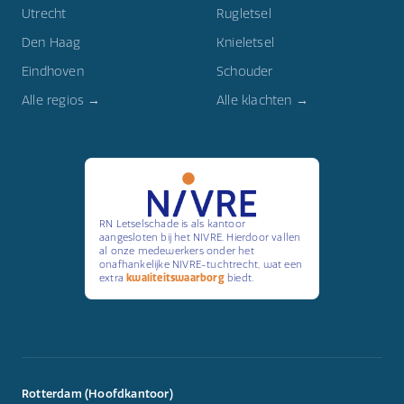
Utrecht
Rugletsel
Den Haag
Knieletsel
Eindhoven
Schouder
Alle regios →
Alle klachten →
RN Letselschade is als kantoor
aangesloten bij het NIVRE. Hierdoor vallen
al onze medewerkers onder het
onafhankelijke NIVRE-tuchtrecht, wat een
extra
kwaliteitswaarborg
biedt.
Rotterdam (Hoofdkantoor)