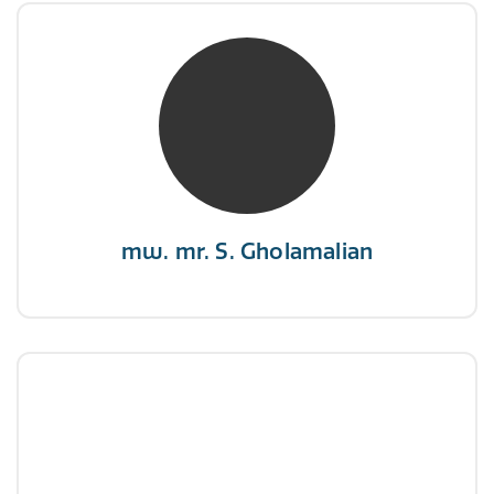
mw. mr. S. Gholamalian
NIVRE Register-Expert
“Als je de richting van de wind niet kunt
veranderen, verander dan de stand van je
zeilen.”
mw. mr. S. Gholamalian
dhr. E. Gormez
NIVRE Register-Expert
"Een opgever wint nooit en een winnaar geeft