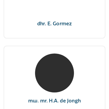
nooit op"
dhr. E. Gormez
mw. mr. H.A. de Jongh
NIVRE Register-Expert
"There is no elevator to succes, you need to
take the stairs."
mw. mr. H.A. de Jongh