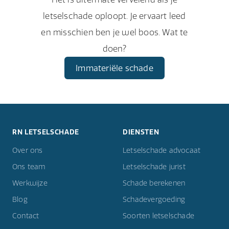
letselschade oploopt. Je ervaart leed
en misschien ben je wel boos. Wat te
doen?
Immateriële schade
RN LETSELSCHADE
DIENSTEN
Over ons
Letselschade advocaat
Ons team
Letselschade jurist
Werkwijze
Schade berekenen
Blog
Schadevergoeding
Contact
Soorten letselschade