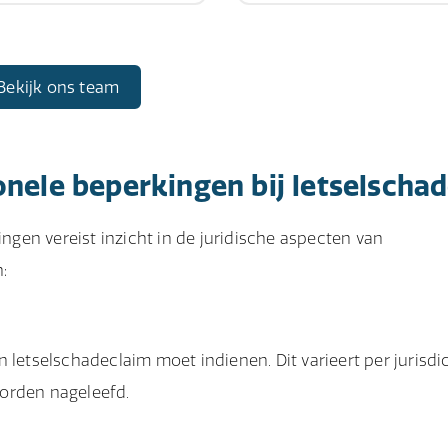
Bekijk ons team
onele beperkingen bij letselscha
gen vereist inzicht in de juridische aspecten van
:
letselschadeclaim moet indienen. Dit varieert per jurisdic
worden nageleefd.