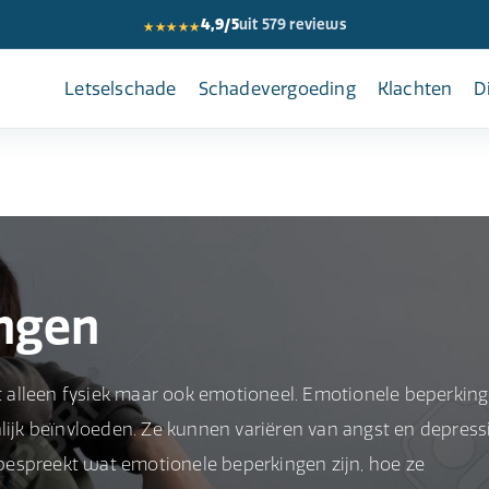
★★★★★
4,9/5
uit 579 reviews
Letselschade
Schadevergoeding
Klachten
D
ngen
 alleen fysiek maar ook emotioneel. Emotionele beperkin
lijk beïnvloeden. Ze kunnen variëren van angst en depress
l bespreekt wat emotionele beperkingen zijn, hoe ze