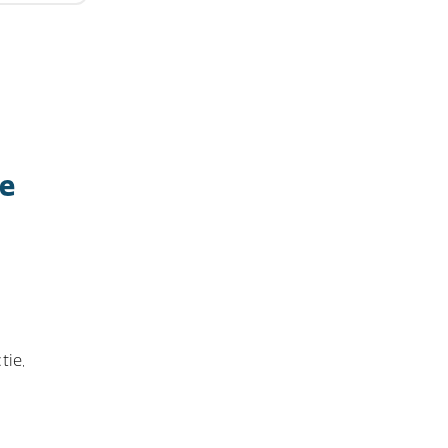
de
tie,