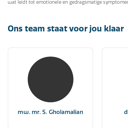
wat leidt tot emotionele en gedragsmatige symptome
Ons team staat voor jou klaar
mw. mr. S. Gholamalian
d
NIVRE Register-Expert
NIV
“Als je de richting van de wind
"Een op
niet kunt veranderen, verander
winn
dan de stand van je zeilen.”
mw. mr. S. Gholamalian
d