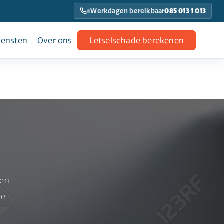
Werkdagen bereikbaar
085 013 1 013
iensten
Over ons
Letselschade berekenen
gen
ie