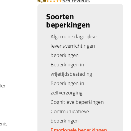
4,9
579 reviews
Soorten
beperkingen
Algemene dagelijkse
levensverrichtingen
beperkingen
Beperkingen in
vrijetijdsbesteding
Beperkingen in
der
zelfverzorging
Cognitieve beperkingen
Communicatieve
beperkingen
nis,
Emotionele beperkingen