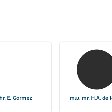
n.
hr. E. Gormez
mw. mr. H.A. de 
RE Register-Expert
NIVRE Register-Exp
gever wint nooit en een
"There is no elevator to
aar geeft nooit op"
you need to take the s
hr. E. Gormez
mw. mr. H.A. de 