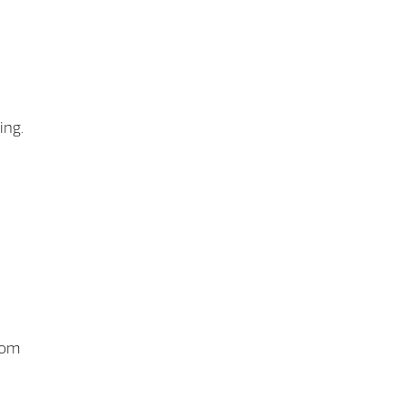
ing.
 om