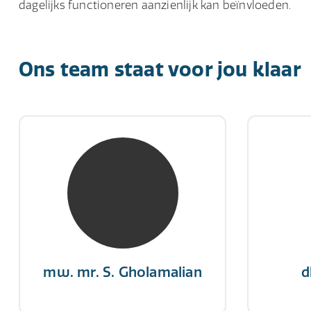
dagelijks functioneren aanzienlijk kan beïnvloeden.
Ons team staat voor jou klaar
mw. mr. S. Gholamalian
d
NIVRE Register-Expert
NIV
“Als je de richting van de wind
"Een op
niet kunt veranderen, verander
winn
dan de stand van je zeilen.”
mw. mr. S. Gholamalian
d