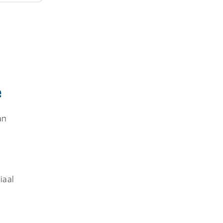
e
an
iaal