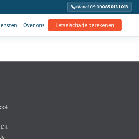
Vanaf 09:00
085 013 1 013
iensten
Over ons
Letselschade berekenen
 ook
 Dit
de