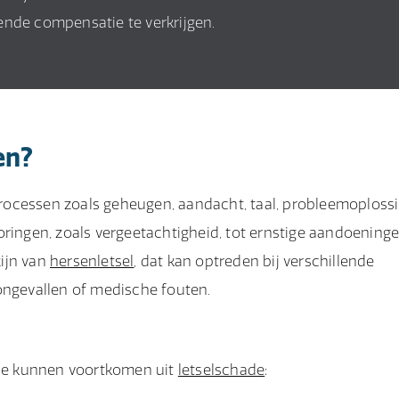
ende compensatie te verkrijgen.
en?
rocessen zoals geheugen, aandacht, taal, probleemoploss
oringen, zoals vergeetachtigheid, tot ernstige aandoening
ijn van
hersenletsel
, dat kan optreden bij verschillende
ongevallen of medische fouten.
 die kunnen voortkomen uit
letselschade
: