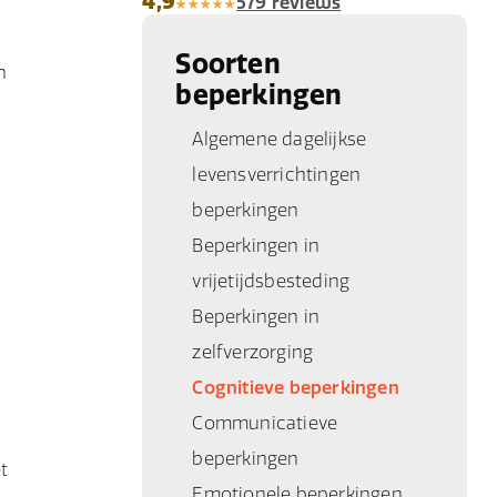
4,9
579 reviews
Soorten
n
beperkingen
Algemene dagelijkse
levensverrichtingen
beperkingen
Beperkingen in
vrijetijdsbesteding
Beperkingen in
zelfverzorging
Cognitieve beperkingen
Communicatieve
beperkingen
t
Emotionele beperkingen