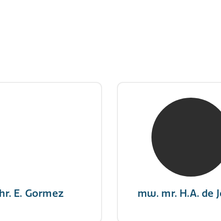
hr. E. Gormez
mw. mr. H.A. de 
RE Register-Expert
NIVRE Register-Exp
gever wint nooit en een
"There is no elevator to
aar geeft nooit op"
you need to take the s
hr. E. Gormez
mw. mr. H.A. de 