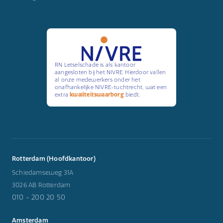
RN Letselschade is als kantoor
aangesloten bij het NIVRE. Hierdoor vallen
al onze medewerkers onder het
onafhankelijke NIVRE-tuchtrecht, wat een
extra
kwaliteitswaarborg
biedt.
Rotterdam (Hoofdkantoor)
Schiedamseweg 31A
3026 AB Rotterdam
010 - 200 20 50
Amsterdam