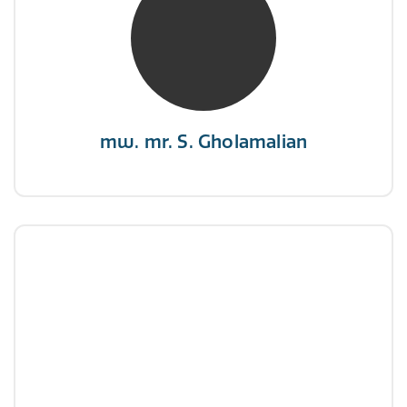
NIVRE Register-Expert
“Als je de richting van de wind niet kunt
veranderen, verander dan de stand van je
zeilen.”
mw. mr. S. Gholamalian
dhr. E. Gormez
NIVRE Register-Expert
"Een opgever wint nooit en een winnaar geeft
nooit op"