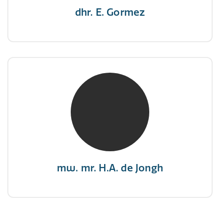
dhr. E. Gormez
mw. mr. H.A. de Jongh
NIVRE Register-Expert
"There is no elevator to succes, you need to
take the stairs."
mw. mr. H.A. de Jongh