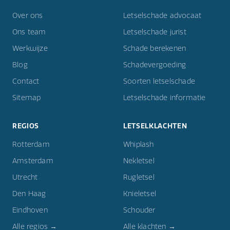
Over ons
Letselschade advocaat
Ons team
Letselschade jurist
Werkwijze
Schade berekenen
Blog
Schadevergoeding
Contact
Soorten letselschade
Sitemap
Letselschade informatie
REGIOS
LETSELKLACHTEN
Rotterdam
Whiplash
Amsterdam
Nekletsel
Utrecht
Rugletsel
Den Haag
Knieletsel
Eindhoven
Schouder
Alle regios →
Alle klachten →