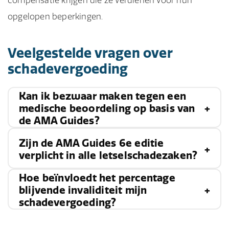
compensatie krijgen die ze verdienen voor hun
opgelopen beperkingen.
Veelgestelde vragen over
schadevergoeding
Kan ik bezwaar maken tegen een
medische beoordeling op basis van
de AMA Guides?
Zijn de AMA Guides 6e editie
Ja, als je het niet eens bent met de medische
verplicht in alle letselschadezaken?
beoordeling of het percentage blijvende
Hoe beïnvloedt het percentage
invaliditeit dat is vastgesteld op basis van de
Het gebruik van de AMA Guides is niet in alle
blijvende invaliditeit mijn
AMA Guides, kun je bezwaar maken. Dit kan
schadevergoeding?
letselschadezaken verplicht, maar ze worden
door een
second opinion
aan te vragen bij een
wel vaak gebruikt omdat ze als betrouwbare en
andere medische specialist of door het oordeel
Het percentage blijvende invaliditeit dat wordt