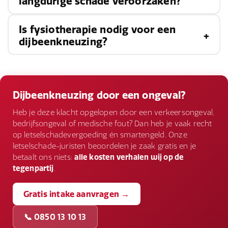
langdurige schade veroorzaken?
variëren van enkele dagen tot meerdere weken,
afhankelijk van de ernst van de blessure. Mildere
Is fysiotherapie nodig voor een
Hoewel de meeste dijbeenkneuzingen zonder
kneuzingen genezen meestal binnen een week,
dijbeenkneuzing?
blijvende schade genezen, kunnen ernstige
terwijl ernstigere kneuzingen enkele weken of
kneuzingen leiden tot complicaties zoals
langer kunnen duren om volledig te herstellen.
Fysiotherapie kan nuttig zijn bij het herstel van
blijvende stijfheid, zwakte, of zelfs myositis
een dijbeenkneuzing, vooral als de blessure
Dijbeenkneuzing door een ongeval?
ossificans, een aandoening waarbij botvorming
ernstig is en de bewegingsvrijheid beperkt. Een
Heb je deze klacht opgelopen door een verkeersongeval,
in het spierweefsel optreedt. Het is belangrijk
fysiotherapeut kan oefeningen en
bedrijfsongeval of medische fout? Dan heb je vaak recht
om medische hulp te zoeken en de juiste
op letselschadevergoeding én smartengeld. Onze
behandelingen aanbevelen om de spierkracht te
behandeling te krijgen om complicaties te
letselschade-juristen beoordelen je zaak gratis en je
herstellen en het genezingsproces te versnellen.
betaalt ons niets:
alle kosten verhalen wij op de
voorkomen.
tegenpartij
.
Gratis intake aanvragen →
📞 0850 13 10 13