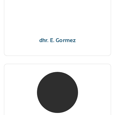
NIVRE Register-Expert
"Een opgever wint nooit en een winnaar geeft
nooit op"
dhr. E. Gormez
mw. mr. H.A. de Jongh
NIVRE Register-Expert
"There is no elevator to succes, you need to
take the stairs."