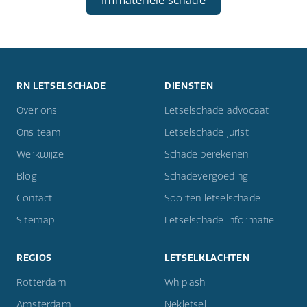
RN LETSELSCHADE
DIENSTEN
Over ons
Letselschade advocaat
Ons team
Letselschade jurist
Werkwijze
Schade berekenen
Blog
Schadevergoeding
Contact
Soorten letselschade
Sitemap
Letselschade informatie
REGIOS
LETSELKLACHTEN
Rotterdam
Whiplash
Amsterdam
Nekletsel