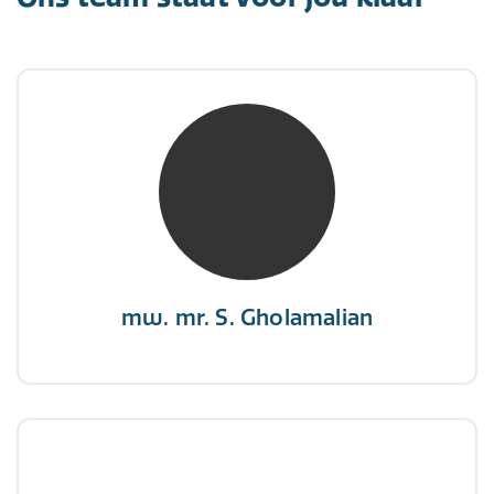
mw. mr. S. Gholamalian
NIVRE Register-Expert
“Als je de richting van de wind niet kunt
veranderen, verander dan de stand van je
zeilen.”
mw. mr. S. Gholamalian
dhr. E. Gormez