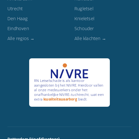
Utrecht
Rugletsel
Den Haag
Knieletsel
Eindhoven
Schouder
Alle regios →
Alle klachten →
RN Letselschade is als kantoor
aangesloten bij het NIVRE. Hierdoor vallen
al onze medewerkers onder het
onafhankelijke NIVRE-tuchtrecht, wat een
extra
kwaliteitswaarborg
biedt.