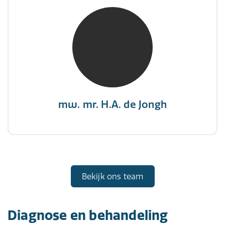
mw. mr. H.A. de Jongh
NIVRE Register-Expert
"There is no elevator to succes, you need to
take the stairs."
mw. mr. H.A. de Jongh
Bekijk ons team
Diagnose en behandeling