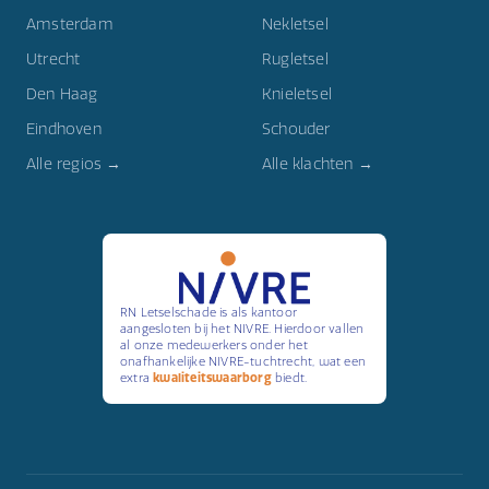
Amsterdam
Nekletsel
Utrecht
Rugletsel
Den Haag
Knieletsel
Eindhoven
Schouder
Alle regios →
Alle klachten →
RN Letselschade is als kantoor
aangesloten bij het NIVRE. Hierdoor vallen
al onze medewerkers onder het
onafhankelijke NIVRE-tuchtrecht, wat een
extra
kwaliteitswaarborg
biedt.