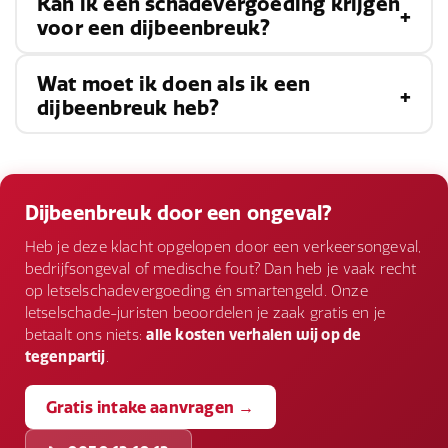
Kan ik een schadevergoeding krijgen
Het herstel van een dijbeenbreuk varieert
voor een dijbeenbreuk?
afhankelijk van de ernst van de breuk en de
gekozen behandeling. Sommige patiënten
Wat moet ik doen als ik een
Ja, als de dijbeenbreuk is veroorzaakt door de
ervaren verlichting van symptomen na enkele
dijbeenbreuk heb?
nalatigheid of fout van een ander, zoals bij een
maanden immobilisatie en fysiotherapie, terwijl
auto-ongeluk, slechte werkomstandigheden of
anderen langdurige behandeling en revalidatie
Als u symptomen van een dijbeenbreuk heeft, is
inadequate veiligheidsmaatregelen, kunt u
nodig hebben, vooral na een operatie.
het belangrijk om medische hulp te zoeken voor
Dijbeenbreuk door een ongeval?
mogelijk een
schadevergoeding
krijgen voor
een juiste diagnose en behandeling. Volg het
Heb je deze klacht opgelopen door een verkeersongeval,
medische kosten, inkomensverlies en andere
advies van uw arts op, voer voorgeschreven
bedrijfsongeval of medische fout? Dan heb je vaak recht
gerelateerde uitgaven.
op letselschadevergoeding én smartengeld. Onze
oefeningen uit en maak eventuele benodigde
letselschade-juristen beoordelen je zaak gratis en je
aanpassingen in uw dagelijkse leven om verdere
betaalt ons niets:
alle kosten verhalen wij op de
tegenpartij
.
schade te voorkomen.
Gratis intake aanvragen →