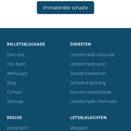
Immateriële schade
RN LETSELSCHADE
DIENSTEN
Over ons
Letselschade advocaat
Ons team
Letselschade jurist
Werkwijze
Schade berekenen
Blog
Schadevergoeding
Contact
Soorten letselschade
Sitemap
Letselschade informatie
REGIOS
LETSELKLACHTEN
Rotterdam
Whiplash