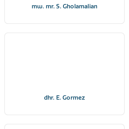
mw. mr. S. Gholamalian
dhr. E. Gormez
NIVRE Register-Expert
"Een opgever wint nooit en een winnaar geeft
nooit op"
dhr. E. Gormez