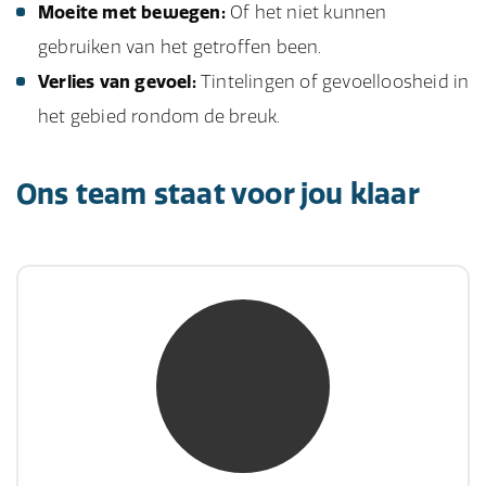
Moeite met bewegen:
Of het niet kunnen
gebruiken van het getroffen been.
Verlies van gevoel:
Tintelingen of gevoelloosheid in
het gebied rondom de breuk.
Ons team staat voor jou klaar
mw. mr. S. Gholamalian
NIVRE Register-Expert
“Als je de richting van de wind niet kunt
veranderen, verander dan de stand van je
zeilen.”