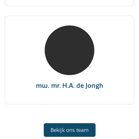
mw. mr. H.A. de Jongh
NIVRE Register-Expert
"There is no elevator to succes, you need to
take the stairs."
mw. mr. H.A. de Jongh
Bekijk ons team