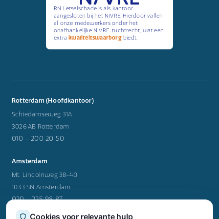
RN Letselschade is als kantoor
aangesloten bij het NIVRE. Hierdoor vallen
al onze medewerkers onder het
onafhankelijke NIVRE-tuchtrecht, wat een
extra
kwaliteitswaarborg
biedt.
Rotterdam (Hoofdkantoor)
Schiedamseweg 31A
3026 AB Rotterdam
010 - 200 20 50
Amsterdam
Mt. Lincolnweg 38-40
1033 SN Amsterdam
020 - 225 98 87
Cookies voor relevante hulp