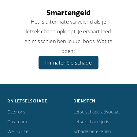
Smartengeld
Het is uitermate vervelend als je
letselschade oploopt. Je ervaart leed
en misschien ben je wel boos. Wat te
doen?
Immateriële schade
RN LETSELSCHADE
DIENSTEN
Over ons
Letselschade advocaat
Ons team
Letselschade jurist
Werkwijze
Schade berekenen