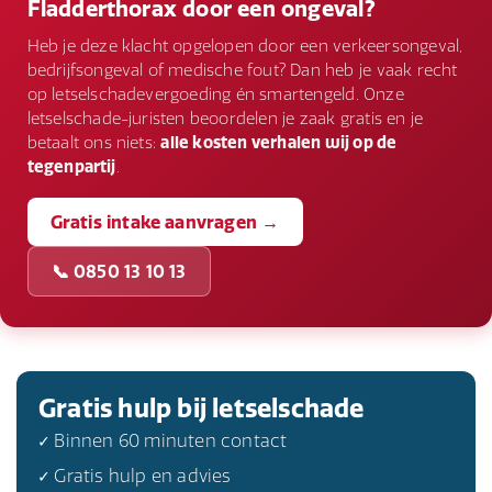
Fladderthorax door een ongeval?
schadevergoeding.
ervaren als gevolg van de fladderthorax. Dit valt
Heb je deze klacht opgelopen door een verkeersongeval,
onder de immateriële schadevergoeding.
bedrijfsongeval of medische fout? Dan heb je vaak recht
op letselschadevergoeding én smartengeld. Onze
letselschade-juristen beoordelen je zaak gratis en je
betaalt ons niets:
alle kosten verhalen wij op de
tegenpartij
.
Gratis intake aanvragen →
📞 0850 13 10 13
Gratis hulp bij letselschade
✓ Binnen 60 minuten contact
✓ Gratis hulp en advies