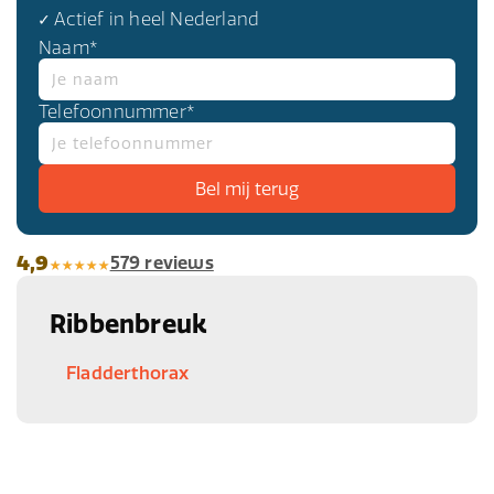
✓ Actief in heel Nederland
Naam*
Telefoonnummer*
4,9
579 reviews
Ribbenbreuk
Fladderthorax