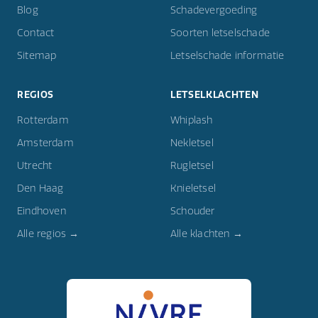
Blog
Schadevergoeding
Contact
Soorten letselschade
Sitemap
Letselschade informatie
REGIOS
LETSELKLACHTEN
Rotterdam
Whiplash
Amsterdam
Nekletsel
Utrecht
Rugletsel
Den Haag
Knieletsel
Eindhoven
Schouder
Alle regios →
Alle klachten →