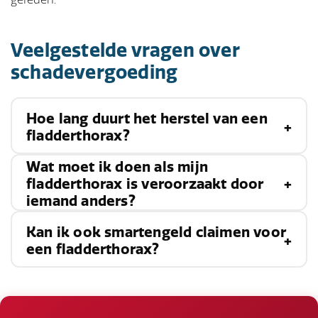
Veelgestelde vragen over
schadevergoeding
Hoe lang duurt het herstel van een
fladderthorax?
Wat moet ik doen als mijn
Het herstel van een fladderthorax kan variëren
fladderthorax is veroorzaakt door
iemand anders?
van enkele weken tot enkele maanden,
afhankelijk van de ernst van de verwonding en
Kan ik ook smartengeld claimen voor
Als je fladderthorax het gevolg is van de
de algehele gezondheid van de patiënt.
een fladderthorax?
nalatigheid van een ander, moet je zo snel
mogelijk een letselschadeadvocaat inschakelen
Ja, smartengeld is bedoeld om compensatie te
om je te helpen bij het claimen van een
bieden voor de pijn en het lijden dat je hebt