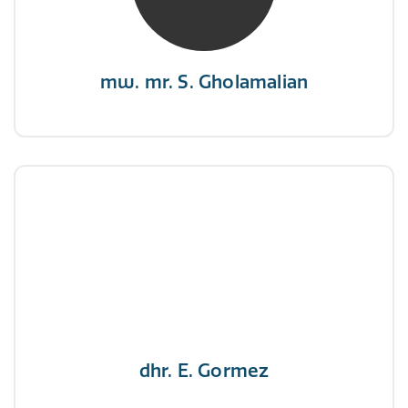
veranderen, verander dan de stand van je
zeilen.”
mw. mr. S. Gholamalian
dhr. E. Gormez
NIVRE Register-Expert
"Een opgever wint nooit en een winnaar geeft
nooit op"
dhr. E. Gormez