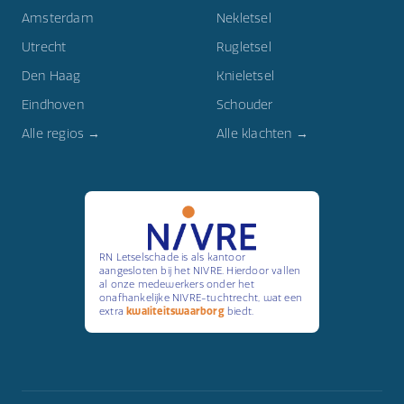
Amsterdam
Nekletsel
Utrecht
Rugletsel
Den Haag
Knieletsel
Eindhoven
Schouder
Alle regios →
Alle klachten →
RN Letselschade is als kantoor
aangesloten bij het NIVRE. Hierdoor vallen
al onze medewerkers onder het
onafhankelijke NIVRE-tuchtrecht, wat een
extra
kwaliteitswaarborg
biedt.