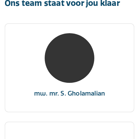
Ons team staat voor jou klaar
mw. mr. S. Gholamalian
NIVRE Register-Expert
“Als je de richting van de wind niet kunt
veranderen, verander dan de stand van je
zeilen.”
mw. mr. S. Gholamalian
dhr. E. Gormez