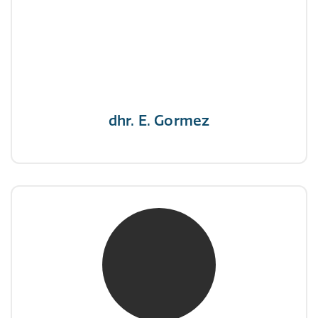
NIVRE Register-Expert
"Een opgever wint nooit en een winnaar geeft
nooit op"
dhr. E. Gormez
mw. mr. H.A. de Jongh
NIVRE Register-Expert
"There is no elevator to succes, you need to
take the stairs."