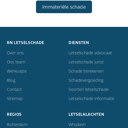
Immateriële schade
RN LETSELSCHADE
DIENSTEN
Over ons
Letselschade advocaat
Ons team
Letselschade jurist
Werkwijze
Schade berekenen
Blog
Schadevergoeding
Contact
Soorten letselschade
Sitemap
Letselschade informatie
REGIOS
LETSELKLACHTEN
Rotterdam
Whiplash