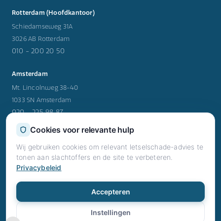
Rotterdam (Hoofdkantoor)
Schiedamseweg 31A
3026 AB Rotterdam
010 - 200 20 50
Amsterdam
Mt. Lincolnweg 38-40
1033 SN Amsterdam
020 - 225 98 87
Cookies voor relevante hulp
Utrecht
Wij gebruiken cookies om relevant letselschade-advies te
Rijnzathe 12
tonen aan slachtoffers en de site te verbeteren.
3454 PV Utrecht
Privacybeleid
030 - 202 47 39
© 2026 RN Letselschade. Alle rechten voorbehouden.
Accepteren
Privacy
Voorwaarden
Cookies
·
·
·
Instellingen
info@rnletselschade.nl