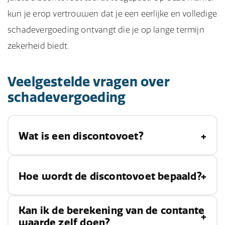
kun je erop vertrouwen dat je een eerlijke en volledige
schadevergoeding ontvangt die je op lange termijn
zekerheid biedt.
Veelgestelde vragen over
schadevergoeding
Wat is een discontovoet?
De discontovoet is het percentage dat wordt
Hoe wordt de discontovoet bepaald?
gebruikt om de toekomstige waarde van een
bedrag terug te rekenen naar de huidige
Kan ik de berekening van de contante
De discontovoet wordt vaak bepaald op basis
waarde. Dit percentage houdt rekening met
waarde zelf doen?