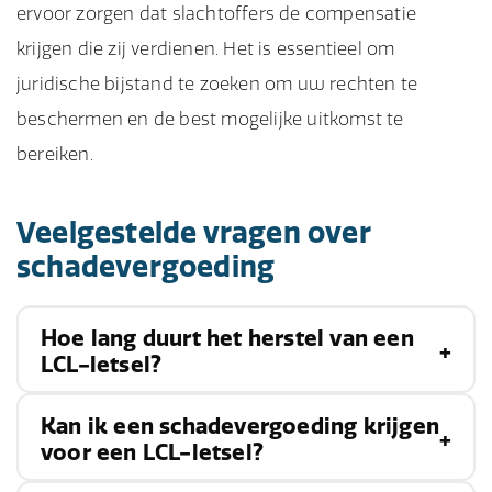
ervoor zorgen dat slachtoffers de compensatie
krijgen die zij verdienen. Het is essentieel om
juridische bijstand te zoeken om uw rechten te
beschermen en de best mogelijke uitkomst te
bereiken.
Veelgestelde vragen over
schadevergoeding
Hoe lang duurt het herstel van een
LCL-letsel?
Kan ik een schadevergoeding krijgen
Het herstel van een LCL-letsel varieert
voor een LCL-letsel?
afhankelijk van de ernst van de blessure en de