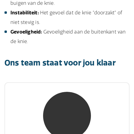
buigen van de knie.
Instabiliteit:
Het gevoel dat de knie "doorzakt" of
niet stevig is.
Gevoeligheid:
Gevoeligheid aan de buitenkant van
de knie.
Ons team staat voor jou klaar
mw. mr. S. Gholamalian
NIVRE Register-Expert
“Als je de richting van de wind niet kunt
veranderen, verander dan de stand van je
zeilen.”