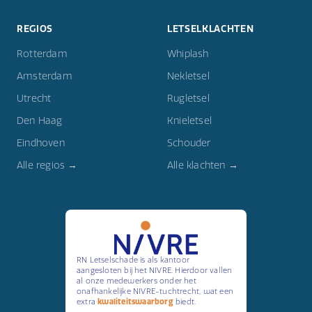
REGIOS
LETSELKLACHTEN
Rotterdam
Whiplash
Amsterdam
Nekletsel
Utrecht
Rugletsel
Den Haag
Knieletsel
Eindhoven
Schouder
Alle regios →
Alle klachten →
RN Letselschade is als kantoor
aangesloten bij het NIVRE. Hierdoor vallen
al onze medewerkers onder het
onafhankelijke NIVRE-tuchtrecht, wat een
extra
kwaliteitswaarborg
biedt.