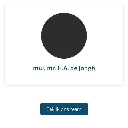
mw. mr. H.A. de Jongh
NIVRE Register-Expert
"There is no elevator to succes, you need to
take the stairs."
mw. mr. H.A. de Jongh
Bekijk ons team