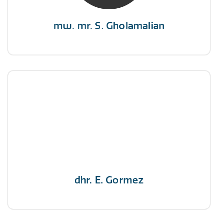
mw. mr. S. Gholamalian
dhr. E. Gormez
NIVRE Register-Expert
"Een opgever wint nooit en een winnaar geeft
nooit op"
dhr. E. Gormez