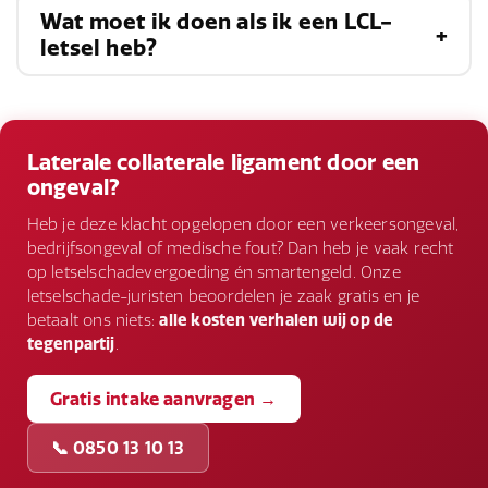
gekozen behandeling. Sommige patiënten
Wat moet ik doen als ik een LCL-
Ja, als het LCL-letsel is veroorzaakt door de
ervaren verlichting van symptomen na enkele
letsel heb?
nalatigheid of fout van een ander, zoals bij een
weken rust en fysiotherapie, terwijl anderen
auto-ongeluk, slechte werkomstandigheden of
langdurige behandeling en revalidatie nodig
Als u symptomen van een LCL-letsel heeft, is het
inadequate sportfaciliteiten, kunt u mogelijk een
hebben, vooral na een operatie.
belangrijk om medische hulp te zoeken voor
Laterale collaterale ligament door een
schadevergoeding
krijgen voor medische
een juiste diagnose en behandeling. Volg het
ongeval?
kosten, inkomensverlies en andere gerelateerde
advies van uw arts op, voer voorgeschreven
Heb je deze klacht opgelopen door een verkeersongeval,
uitgaven.
bedrijfsongeval of medische fout? Dan heb je vaak recht
oefeningen uit en maak eventuele benodigde
op letselschadevergoeding én smartengeld. Onze
aanpassingen in uw dagelijkse leven om verdere
letselschade-juristen beoordelen je zaak gratis en je
betaalt ons niets:
alle kosten verhalen wij op de
schade te voorkomen.
tegenpartij
.
Gratis intake aanvragen →
📞 0850 13 10 13