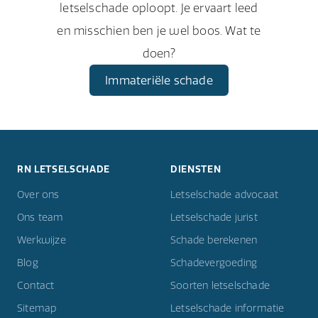
letselschade oploopt. Je ervaart leed
en misschien ben je wel boos. Wat te
doen?
Immateriële schade
RN LETSELSCHADE
DIENSTEN
Over ons
Letselschade advocaat
Ons team
Letselschade jurist
Werkwijze
Schade berekenen
Blog
Schadevergoeding
Contact
Soorten letselschade
Sitemap
Letselschade informatie