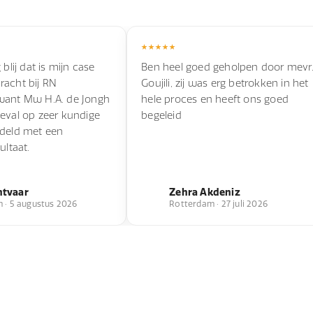
 blij dat is mijn case
Ben heel goed geholpen door mevr
racht bij RN
Goujili, zij was erg betrokken in het
want Mw H.A. de Jongh
hele proces en heeft ons goed
eval op zeer kundige
begeleid
ndeld met een
ultaat.
ntvaar
Zehra Akdeniz
 · 5 augustus 2026
Rotterdam · 27 juli 2026