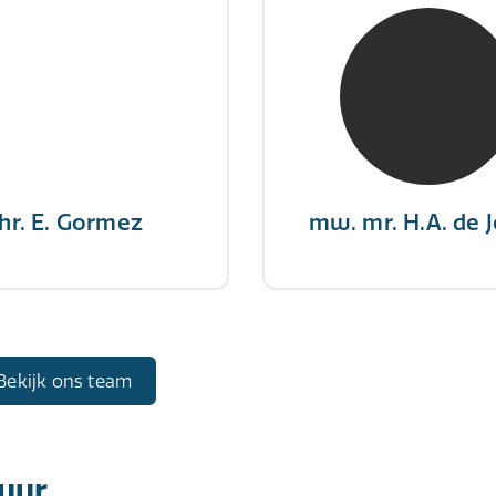
hr. E. Gormez
mw. mr. H.A. de 
RE Register-Expert
NIVRE Register-Exp
gever wint nooit en een
"There is no elevator to
aar geeft nooit op"
you need to take the s
hr. E. Gormez
mw. mr. H.A. de 
Bekijk ons team
tuur