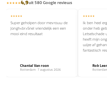
4,9
uit 580 Google reviews
Super geholpen door mevrouw de
Ik ben heel erg
Jongh<br>Snel vriendelijk een een
onder heb geb
mooi eind resultaat
Letselschade 
heeft mijn ong
wijze af geha
fantastisch res
Chantal Van roon
Rob Lee
Rotterdam · 7 augustus 2026
Rotterdam