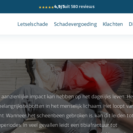
★★★★★
4,9/5
uit 580 reviews
Letselschade
Schadevergoeding
Klachten
D
 aanzienlijke impact kan hebben op het dagelijks leven. He
elangrijkste botten in het menselijk lichaam. Het loopt va
t. Wanneer het scheenbeen gebroken is, kan dit leiden to
periodes. In veel gevallen leidt een tibiafractuur tot