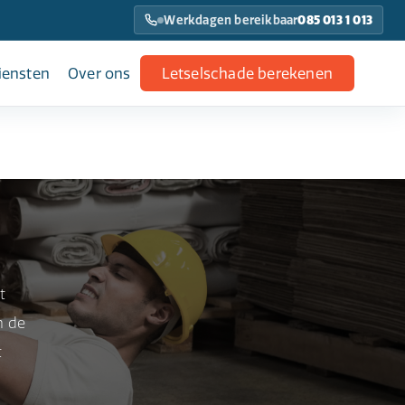
Werkdagen bereikbaar
085 013 1 013
iensten
Over ons
Letselschade berekenen
t
n de
t