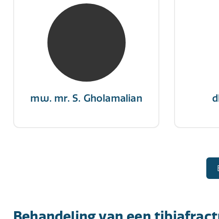
mw. mr. S. Gholamalian
d
NIVRE Register-Expert
NIV
“Als je de richting van de wind
"Een op
niet kunt veranderen, verander
winn
dan de stand van je zeilen.”
mw. mr. S. Gholamalian
d
Behandeling van een tibiafrac