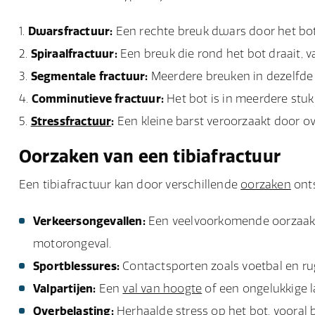
Dwarsfractuur:
Een rechte breuk dwars door het bot
Spiraalfractuur:
Een breuk die rond het bot draait, 
Segmentale fractuur:
Meerdere breuken in dezelfde 
Comminutieve fractuur:
Het bot is in meerdere stu
Stressfractuur
:
Een kleine barst veroorzaakt door ov
Oorzaken van een tibiafractuur
Een tibiafractuur kan door verschillende
oorzaken
onts
Verkeersongevallen:
Een veelvoorkomende oorzaak va
motorongeval.
Sportblessures:
Contactsporten zoals voetbal en rug
Valpartijen:
Een
val van hoogte
of een ongelukkige 
Overbelasting:
Herhaalde
stress
op het bot, vooral b