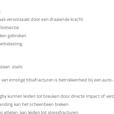
.
vaak veroorzaakt door een draaiende kracht.
botsectie.
kken gebroken.
erbelasting.
taan, zoals:
n ernstige tibiafracturen is betrokkenheid bij een auto-
by kunnen leiden tot breuken door directe impact of verd
landing kan het scheenbeen breken.
ij atleten, kan leiden tot stressfracturen.