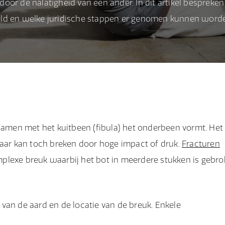
s door de nalatigheid van een ander. In dit artikel bespreke
deld en welke juridische stappen er genomen kunnen word
 samen met het kuitbeen (fibula) het onderbeen vormt. Het 
maar kan toch breken door hoge impact of druk.
Fracturen
plexe breuk waarbij het bot in meerdere stukken is gebro
k van de aard en de locatie van de breuk. Enkele