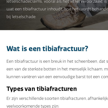
letselschadeclaims, vooral als het letsel veroorzaakt i
wat een tibiafractuur inhoudt, hoe het wordt behan
bij letselschade.
Wat is een tibiafractuur?
Een tibiafractuur is een breuk in het scheenbeen, dat
een van de sterkste botten in het menselijk lichaam, 
kunnen variëren van een eenvoudige barst tot een com
Types van tibiafracturen
Er zijn verschillende soorten tibiafracturen, afhankelij
veelvoorkomende types zijn: