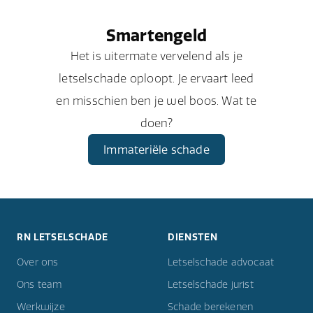
Smartengeld
Het is uitermate vervelend als je
letselschade oploopt. Je ervaart leed
en misschien ben je wel boos. Wat te
doen?
Immateriële schade
RN LETSELSCHADE
DIENSTEN
Over ons
Letselschade advocaat
Ons team
Letselschade jurist
Werkwijze
Schade berekenen