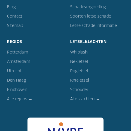
Blog
Schadevergoeding
Contact
Soorten letselschade
Sitemap
Letselschade informatie
REGIOS
LETSELKLACHTEN
Rotterdam
Whiplash
Amsterdam
Nekletsel
Utrecht
Rugletsel
Den Haag
Knieletsel
Eindhoven
Schouder
Alle regios →
Alle klachten →