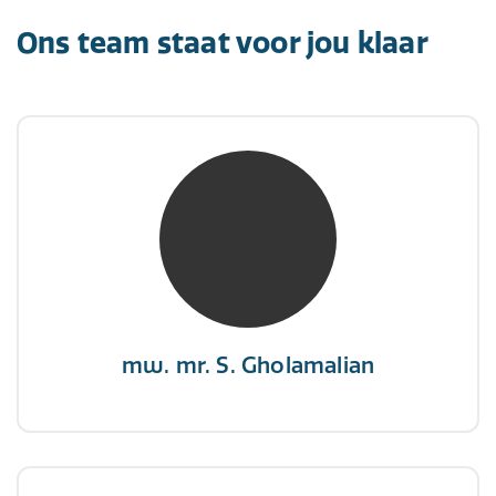
Ons team staat voor jou klaar
mw. mr. S. Gholamalian
NIVRE Register-Expert
“Als je de richting van de wind niet kunt
veranderen, verander dan de stand van je
zeilen.”
mw. mr. S. Gholamalian