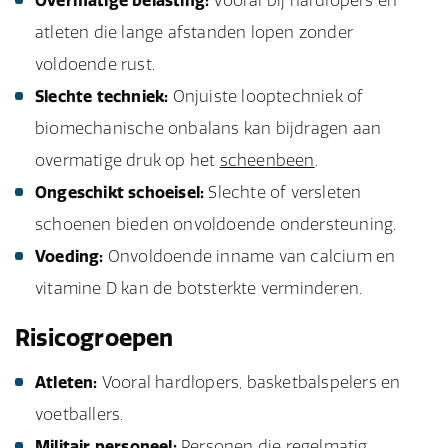
Overmatige belasting:
Vooral bij hardlopers en
atleten die lange afstanden lopen zonder
voldoende rust.
Slechte techniek:
Onjuiste looptechniek of
biomechanische onbalans kan bijdragen aan
overmatige druk op het
scheenbeen
.
Ongeschikt schoeisel:
Slechte of versleten
schoenen bieden onvoldoende ondersteuning.
Voeding:
Onvoldoende inname van calcium en
vitamine D kan de botsterkte verminderen.
Risicogroepen
Atleten:
Vooral hardlopers, basketbalspelers en
voetballers.
Militair personeel:
Personen die regelmatig