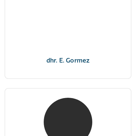
dhr. E. Gormez
NIVRE Register-Expert
"Een opgever wint nooit en een winnaar geeft
nooit op"
dhr. E. Gormez
mw. mr. H.A. de Jongh
NIVRE Register-Expert
"There is no elevator to succes, you need to
take the stairs."