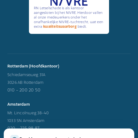
RN Letselschade is als kantoor
aangesloten bij het NIVRE. Hierdoor vallen
al onze medewerkers onder het
onafhankelijke NIVRE-tuchtrecht, wat een
extra
kwaliteitswaarborg
biedt.
Rotterdam (Hoofdkantoor)
Schiedamseweg 31A
3026 AB Rotterdam
010 - 200 20 50
Amsterdam
Mt. Lincolnweg 38-40
1033 SN Amsterdam
020 - 225 98 87