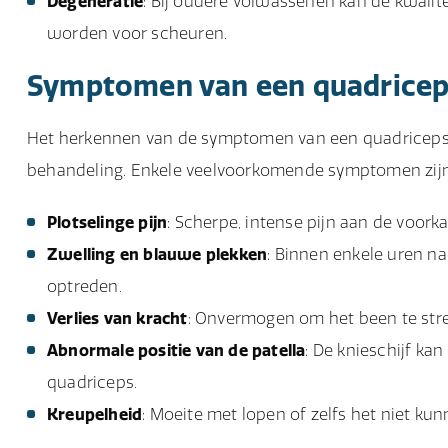
Degeneratie
: Bij oudere volwassenen kan de kwali
worden voor scheuren.
Symptomen van een quadricep
Het herkennen van de symptomen van een quadricepsru
behandeling. Enkele veelvoorkomende symptomen zijn
Plotselinge pijn
: Scherpe, intense pijn aan de voorka
Zwelling en blauwe plekken
: Binnen enkele uren na
optreden.
Verlies van kracht
: Onvermogen om het been te str
Abnormale positie van de patella
: De knieschijf kan
quadriceps.
Kreupelheid
: Moeite met lopen of zelfs het niet ku