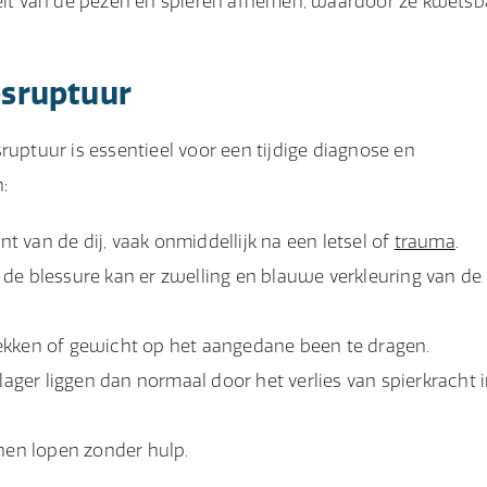
teit van de pezen en spieren afnemen, waardoor ze kwetsb
sruptuur
ptuur is essentieel voor een tijdige diagnose en
:
nt van de dij, vaak onmiddellijk na een letsel of
trauma
.
 de blessure kan er zwelling en blauwe verkleuring van de
ekken of gewicht op het aangedane been te dragen.
 lager liggen dan normaal door het verlies van spierkracht 
nnen lopen zonder hulp.