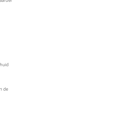
aarder
 huid
in de