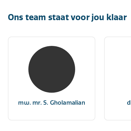
Ons team staat voor jou klaar
mw. mr. S. Gholamalian
d
NIVRE Register-Expert
NIV
“Als je de richting van de wind
"Een op
niet kunt veranderen, verander
winn
dan de stand van je zeilen.”
mw. mr. S. Gholamalian
d