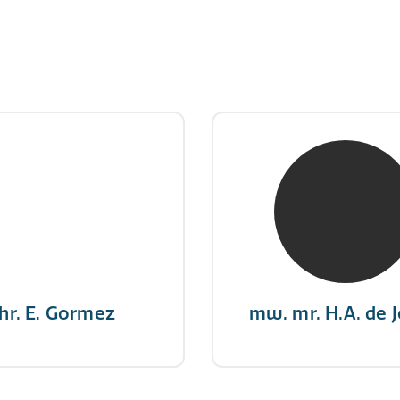
hr. E. Gormez
mw. mr. H.A. de 
RE Register-Expert
NIVRE Register-Exp
gever wint nooit en een
"There is no elevator to
aar geeft nooit op"
you need to take the s
hr. E. Gormez
mw. mr. H.A. de 