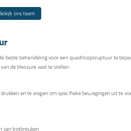
Bekijk ons team
ur
m de beste behandeling voor een quadricepsruptuur te bepa
an de blessure vast te stellen:
e drukken en te vragen om specifieke bewegingen uit te vo
en van
botbreuken
.