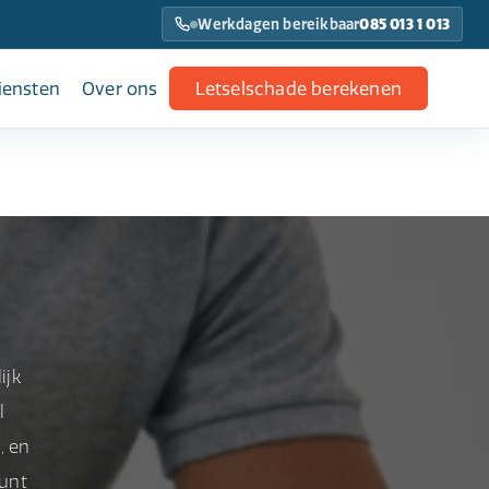
Werkdagen bereikbaar
085 013 1 013
iensten
Over ons
Letselschade berekenen
ijk
l
, en
kunt