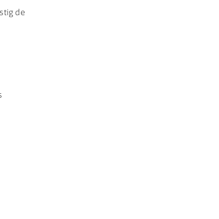
stig de
s