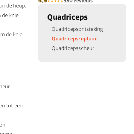
4,9
580 reviews
van de heup.
 de knie.
Quadriceps
Quadricepsontsteking
om de knie
Quadricepsruptuur
Quadricepsscheur
cheur
den tot een
en.