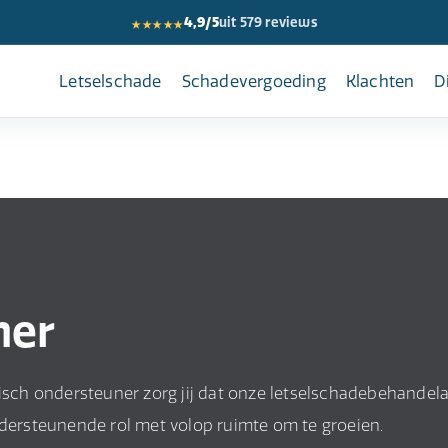
★★★★★
4,9/5
uit 579 reviews
Letselschade
Schadevergoeding
Klachten
D
ner
disch ondersteuner zorg jij dat onze letselschadebehandel
ndersteunende rol met volop ruimte om te groeien.