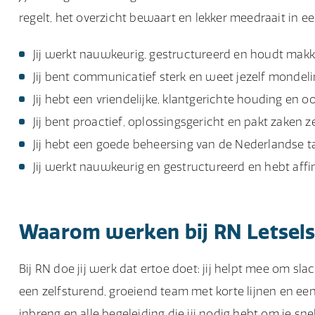
regelt, het overzicht bewaart en lekker meedraait in een
Jij werkt nauwkeurig, gestructureerd en houdt makkel
Jij bent communicatief sterk en weet jezelf mondelin
Jij hebt een vriendelijke, klantgerichte houding en 
Jij bent proactief, oplossingsgericht en pakt zaken z
Jij hebt een goede beheersing van de Nederlandse ta
Jij werkt nauwkeurig en gestructureerd en hebt affin
Waarom werken bij RN Letsel
Bij RN doe jij werk dat ertoe doet: jij helpt mee om sl
een zelfsturend, groeiend team met korte lijnen en een 
inbreng en alle begeleiding die jij nodig hebt om je sne