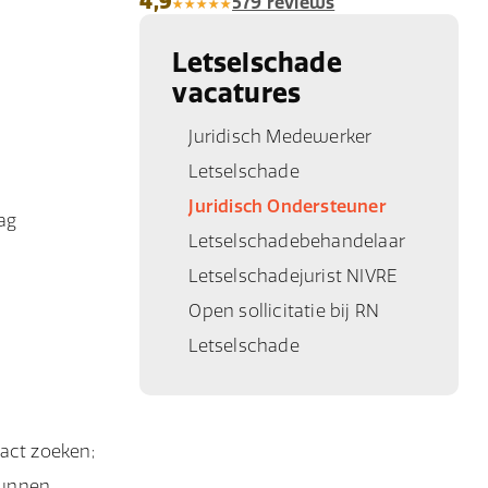
4,9
579 reviews
Letselschade
vacatures
Juridisch Medewerker
Letselschade
Juridisch Ondersteuner
dag
Letselschadebehandelaar
Letselschadejurist NIVRE
Open sollicitatie bij RN
Letselschade
tact zoeken;
kunnen