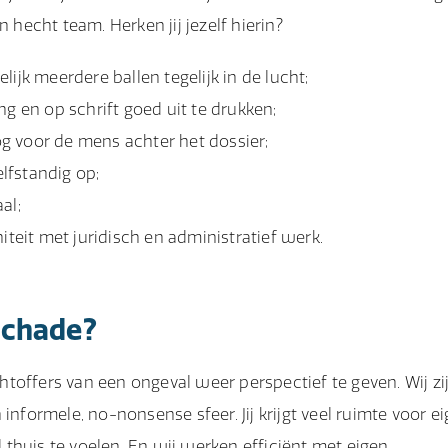
 hecht team. Herken jij jezelf hierin?
ijk meerdere ballen tegelijk in de lucht;
g en op schrift goed uit te drukken;
oog voor de mens achter het dossier;
elfstandig op;
al;
iteit met juridisch en administratief werk.
schade?
achtoffers van een ongeval weer perspectief te geven. Wij zi
informele, no-nonsense sfeer. Jij krijgt veel ruimte voor e
l thuis te voelen. En wij werken efficiënt met eigen