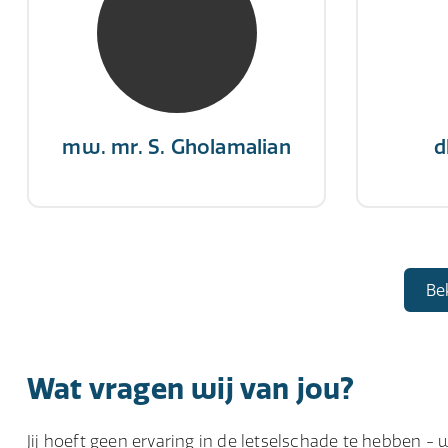
NIVRE Register-Expert
NIV
“Als je de richting van de wind
"Een op
niet kunt veranderen, verander
winn
dan de stand van je zeilen.”
mw. mr. S. Gholamalian
d
Be
Wat vragen wij van jou?
Jij hoeft geen ervaring in de letselschade te hebben - 