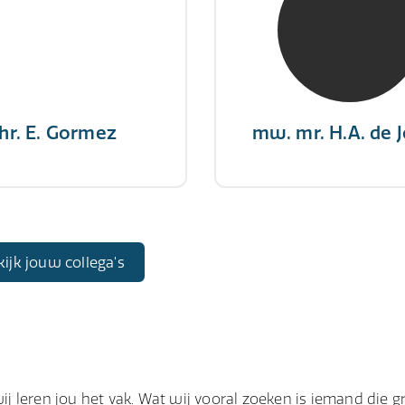
RE Register-Expert
NIVRE Register-Exp
gever wint nooit en een
"There is no elevator to
aar geeft nooit op"
you need to take the s
hr. E. Gormez
mw. mr. H.A. de 
kijk jouw collega's
wij leren jou het vak. Wat wij vooral zoeken is iemand die g