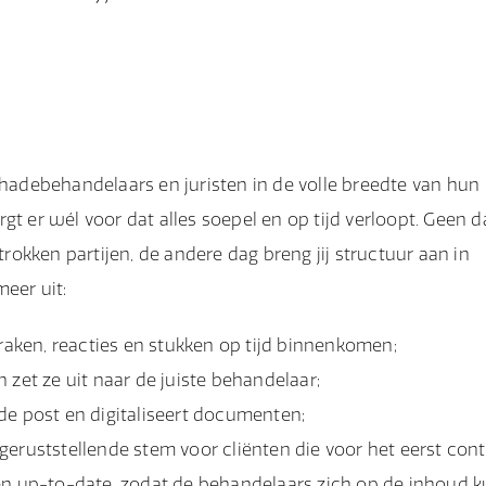
chadebehandelaars en juristen in de volle breedte van hun
orgt er wél voor dat alles soepel en op tijd verloopt. Geen 
trokken partijen, de andere dag breng jij structuur aan in
eer uit:
praken, reacties en stukken op tijd binnenkomen;
 zet ze uit naar de juiste behandelaar;
de post en digitaliseert documenten;
, geruststellende stem voor cliënten die voor het eerst con
 en up-to-date, zodat de behandelaars zich op de inhoud 