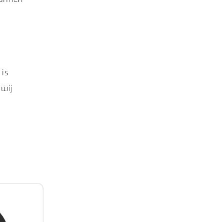
 is
 wij
Jongh