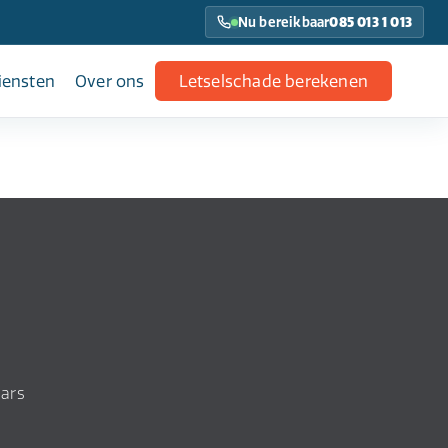
Nu bereikbaar
085 013 1 013
iensten
Over ons
Letselschade berekenen
aars