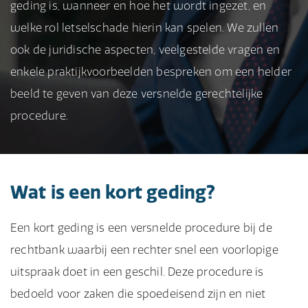
geding is, wanneer en hoe het wordt ingezet, en
welke rol letselschade hierin kan spelen. We zullen
ook de juridische aspecten, veelgestelde vragen en
enkele praktijkvoorbeelden bespreken om een helder
beeld te geven van deze versnelde gerechtelijke
procedure.
Wat is een kort geding?
Een kort geding is een versnelde procedure bij de
rechtbank waarbij een rechter snel een voorlopige
uitspraak doet in een geschil. Deze procedure is
bedoeld voor zaken die spoedeisend zijn en niet