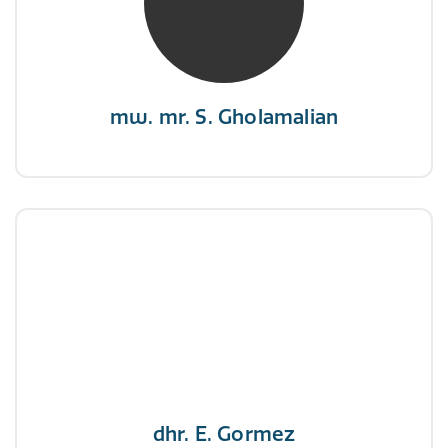
“Als je de richting van de wind niet kunt
veranderen, verander dan de stand van je
zeilen.”
mw. mr. S. Gholamalian
dhr. E. Gormez
NIVRE Register-Expert
"Een opgever wint nooit en een winnaar geeft
nooit op"
dhr. E. Gormez