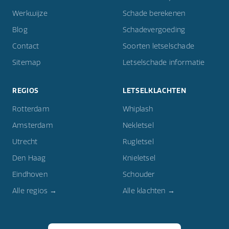
Werkwijze
Schade berekenen
Blog
Schadevergoeding
Contact
Soorten letselschade
Sitemap
Letselschade informatie
REGIOS
LETSELKLACHTEN
Rotterdam
Whiplash
Amsterdam
Nekletsel
Utrecht
Rugletsel
Den Haag
Knieletsel
Eindhoven
Schouder
Alle regios →
Alle klachten →