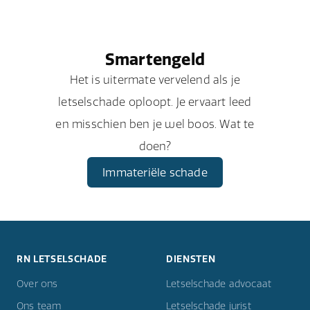
Smartengeld
Het is uitermate vervelend als je
letselschade oploopt. Je ervaart leed
en misschien ben je wel boos. Wat te
doen?
Immateriële schade
RN LETSELSCHADE
DIENSTEN
Over ons
Letselschade advocaat
Ons team
Letselschade jurist