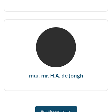
mw. mr. H.A. de Jongh
NIVRE Register-Expert
"There is no elevator to succes, you need to
take the stairs."
mw. mr. H.A. de Jongh
Bekijk ons team