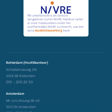
RN Letselschade is als kantoor
aangesloten bij het NIVRE. Hierdoor vallen
al onze medewerkers onder het
onafhankelijke NIVRE-tuchtrecht, wat een
extra
kwaliteitswaarborg
biedt.
Rotterdam (Hoofdkantoor)
Schiedamseweg 31A
3026 AB Rotterdam
010 - 200 20 50
Amsterdam
Mt. Lincolnweg 38-40
1033 SN Amsterdam