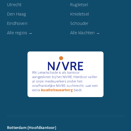
Utrecht
Rugletsel
Den Haag
Knieletsel
Eindhoven
Schouder
Alle regios →
Alle klachten →
RN Letselschade is als kantoor
aangesloten bij het NIVRE. Hierdoor vallen
al onze medewerkers onder het
onafhankelijke NIVRE-tuchtrecht, wat een
extra
kwaliteitswaarborg
biedt.
Rotterdam (Hoofdkantoor)