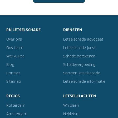
RN LETSELSCHADE
DIENSTEN
Over ons
Letselschade advocaat
Ons team
Letselschade jurist
Werkwijze
Schade berekenen
Blog
Schadevergoeding
Contact
Soorten letselschade
Sitemap
Letselschade informatie
REGIOS
LETSELKLACHTEN
Rotterdam
Whiplash
Amsterdam
Nekletsel