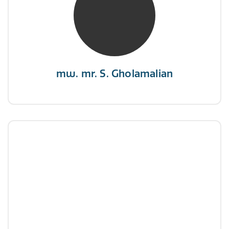
NIVRE Register-Expert
“Als je de richting van de wind niet kunt
veranderen, verander dan de stand van je
zeilen.”
mw. mr. S. Gholamalian
dhr. E. Gormez
NIVRE Register-Expert
"Een opgever wint nooit en een winnaar geeft
nooit op"