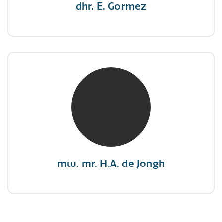
dhr. E. Gormez
mw. mr. H.A. de Jongh
NIVRE Register-Expert
"There is no elevator to succes, you need to
take the stairs."
mw. mr. H.A. de Jongh