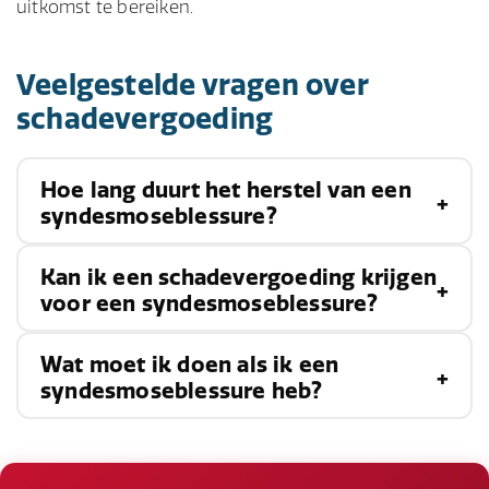
uitkomst te bereiken.
Veelgestelde vragen over
schadevergoeding
Hoe lang duurt het herstel van een
syndesmoseblessure?
Kan ik een schadevergoeding krijgen
Het herstel van een syndesmoseblessure
voor een syndesmoseblessure?
varieert afhankelijk van de ernst van het letsel
en de gekozen behandeling. Sommige patiënten
Wat moet ik doen als ik een
Ja, als de syndesmoseblessure is veroorzaakt
ervaren verlichting van symptomen na enkele
syndesmoseblessure heb?
door de nalatigheid of fout van een ander, zoals
weken rust en fysiotherapie, terwijl anderen
bij een auto-ongeluk, slechte
langdurige behandeling en revalidatie nodig
Als u symptomen van een syndesmoseblessure
werkomstandigheden of inadequate