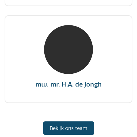
mw. mr. H.A. de Jongh
NIVRE Register-Expert
"There is no elevator to succes, you need to
take the stairs."
mw. mr. H.A. de Jongh
Bekijk ons team