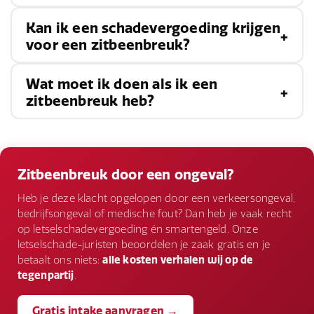
Kan ik een schadevergoeding krijgen
Het herstel van een zitbeenbreuk varieert
voor een zitbeenbreuk?
afhankelijk van de ernst van de breuk en de
gekozen behandeling. Sommige patiënten
Wat moet ik doen als ik een
Ja, als de zitbeenbreuk is veroorzaakt door de
ervaren verlichting van symptomen na enkele
zitbeenbreuk heb?
nalatigheid of fout van een ander, zoals bij een
maanden rust en fysiotherapie, terwijl anderen
auto-ongeluk, slechte werkomstandigheden of
langdurige behandeling en revalidatie nodig
Als u symptomen van een zitbeenbreuk heeft, is
inadequate veiligheidsmaatregelen, kunt u
hebben, vooral na een operatie.
het belangrijk om medische hulp te zoeken voor
Zitbeenbreuk door een ongeval?
mogelijk een
schadevergoeding
krijgen voor
een juiste diagnose en behandeling. Volg het
Heb je deze klacht opgelopen door een verkeersongeval,
medische kosten, inkomensverlies en andere
advies van uw arts op, voer voorgeschreven
bedrijfsongeval of medische fout? Dan heb je vaak recht
gerelateerde uitgaven.
op letselschadevergoeding én smartengeld. Onze
oefeningen uit en maak eventuele benodigde
letselschade-juristen beoordelen je zaak gratis en je
aanpassingen in uw dagelijkse leven om verdere
betaalt ons niets:
alle kosten verhalen wij op de
tegenpartij
.
schade te voorkomen.
Gratis intake aanvragen →