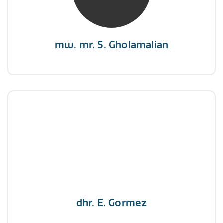
veranderen, verander dan de stand van je
zeilen.”
mw. mr. S. Gholamalian
dhr. E. Gormez
NIVRE Register-Expert
"Een opgever wint nooit en een winnaar geeft
nooit op"
dhr. E. Gormez