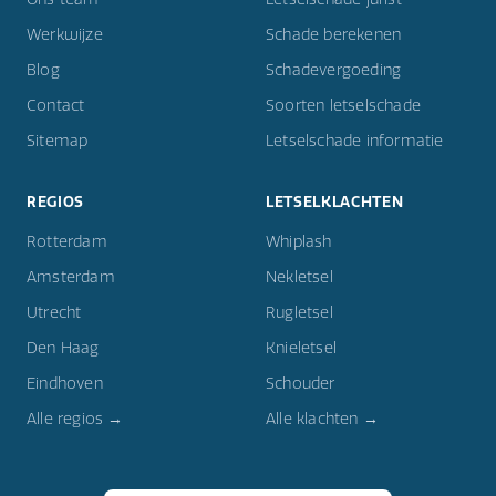
Werkwijze
Schade berekenen
Blog
Schadevergoeding
Contact
Soorten letselschade
Sitemap
Letselschade informatie
REGIOS
LETSELKLACHTEN
Rotterdam
Whiplash
Amsterdam
Nekletsel
Utrecht
Rugletsel
Den Haag
Knieletsel
Eindhoven
Schouder
Alle regios →
Alle klachten →