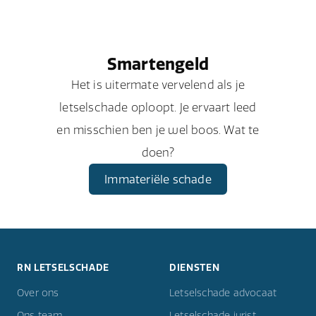
Smartengeld
Het is uitermate vervelend als je
letselschade oploopt. Je ervaart leed
en misschien ben je wel boos. Wat te
doen?
Immateriële schade
RN LETSELSCHADE
DIENSTEN
Over ons
Letselschade advocaat
Ons team
Letselschade jurist