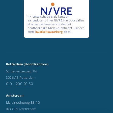
RN Letselschade is als kantoor
aangesloten bij het NIVRE. Hierdoor vallen
al onze medewerkers onder het
onafhankelijke NIVRE-tuchtrecht, wat een
extra
kwaliteitswaarborg
biedt.
Rotterdam (Hoofdkantoor)
Schiedamseweg 31A
3026 AB Rotterdam
010 - 200 20 50
Amsterdam
Mt. Lincolnweg 38-40
1033 SN Amsterdam