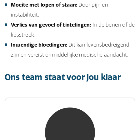
Moeite met lopen of staan:
Door pijn en
instabiliteit.
Verlies van gevoel of tintelingen:
In de benen of de
liesstreek.
Inwendige bloedingen:
Dit kan levensbedreigend
zijn en vereist onmiddellijke medische aandacht.
Ons team staat voor jou klaar
mw. mr. S. Gholamalian
NIVRE Register-Expert
“Als je de richting van de wind niet kunt